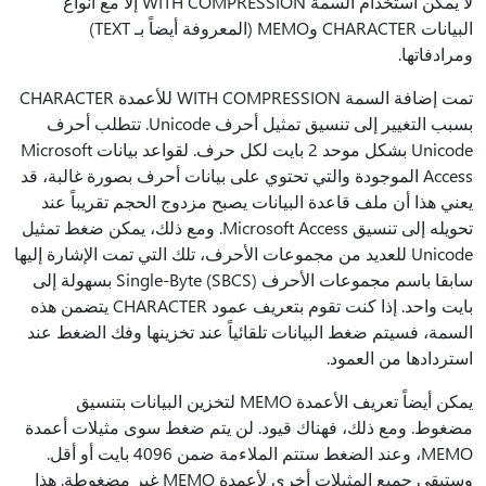
لا يمكن استخدام السمة WITH COMPRESSION إلا مع أنواع
البيانات CHARACTER وMEMO (المعروفة أيضاً بـ TEXT)
ومرادفاتها.
تمت إضافة السمة WITH COMPRESSION للأعمدة CHARACTER
بسبب التغيير إلى تنسيق تمثيل أحرف Unicode. تتطلب أحرف
Unicode بشكل موحد 2 بايت لكل حرف. لقواعد بيانات Microsoft
Access الموجودة والتي تحتوي على بيانات أحرف بصورة غالبة، قد
يعني هذا أن ملف قاعدة البيانات يصبح مزدوج الحجم تقريباً عند
تحويله إلى تنسيق Microsoft Access. ومع ذلك، يمكن ضغط تمثيل
Unicode للعديد من مجموعات الأحرف، تلك التي تمت الإشارة إليها
سابقا باسم مجموعات الأحرف Single-Byte (SBCS) بسهولة إلى
بايت واحد. إذا كنت تقوم بتعريف عمود CHARACTER يتضمن هذه
السمة، فسيتم ضغط البيانات تلقائياً عند تخزينها وفك الضغط عند
استردادها من العمود.
يمكن أيضاً تعريف الأعمدة MEMO لتخزين البيانات بتنسيق
مضغوط. ومع ذلك، فهناك قيود. لن يتم ضغط سوى مثيلات أعمدة
MEMO، وعند الضغط ستتم الملاءمة ضمن 4096 بايت أو أقل.
وستبقى جميع المثيلات أخرى لأعمدة MEMO غير مضغوطة. هذا