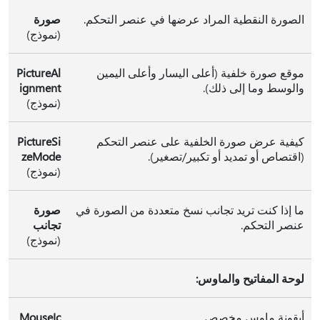
الصورة النقطية المراد عرضها في عنصر التحكم.
صورة
(نموذج)
موقع صورة خلفية (أعلى اليسار وأعلى اليمين
PictureAl
والوسط وما إلى ذلك).
ignment
(نموذج)
كيفية عرض صورة الخلفية على عنصر التحكم
PictureSi
(اقتصاص أو تمديد أو تكبير/تصغير).
zeMode
(نموذج)
ما إذا كنت تريد تجانب نسخ متعددة من الصورة في
صورة
عنصر التحكم.
تجانب
(نموذج)
لوحة المفاتيح والماوس:
أيقونة ماوس مخصص.
MouseIc