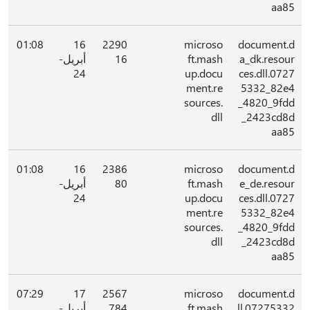
aa85
01:08
16
2290
microso
document.d
a_dk.resour
ft.mash
16
أبريل-
24
up.docu
ces.dll.0727
ment.re
5332_82e4
sources.
_4820_9fdd
dll
_2423cd8d
aa85
01:08
16
2386
microso
document.d
e_de.resour
ft.mash
80
أبريل-
24
up.docu
ces.dll.0727
ment.re
5332_82e4
sources.
_4820_9fdd
dll
_2423cd8d
aa85
07:29
17
2567
microso
document.d
ll.07275332
ft.mash
784
أبريل-