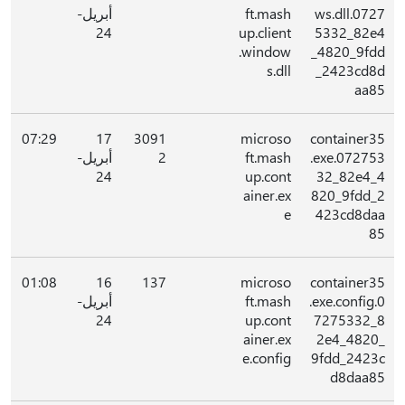
ws.dll.0727
ft.mash
أبريل-
24
up.client
5332_82e4
.window
_4820_9fdd
s.dll
_2423cd8d
aa85
07:29
17
3091
microso
container35
.exe.072753
ft.mash
2
أبريل-
24
up.cont
32_82e4_4
ainer.ex
820_9fdd_2
e
423cd8daa
85
01:08
16
137
microso
container35
.exe.config.0
ft.mash
أبريل-
24
up.cont
7275332_8
ainer.ex
2e4_4820_
e.config
9fdd_2423c
d8daa85