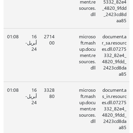
ment.re
5332_82e4
sources.
_4820_9fdd
dll
_2423cd8d
aa85
01:08
16
2714
microso
document.a
r_sa.resourc
ft.mash
00
أبريل-
24
up.docu
es.dll.07275
ment.re
332_82e4_
sources.
4820_9fdd_
dll
2423cd8da
a85
01:08
16
3328
microso
document.a
s_in.resourc
ft.mash
80
أبريل-
24
up.docu
es.dll.07275
ment.re
332_82e4_
sources.
4820_9fdd_
dll
2423cd8da
a85