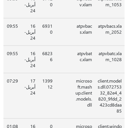
m_1053
v.xlam
0
أبريل-
24
09:55
16
6931
atpvbac
atpvbacs.xla
m_2052
s.xlam
0
أبريل-
24
09:55
16
6823
atpvbat
atpvbatc.xla
m_1028
c.xlam
6
أبريل-
24
07:29
17
1399
microso
client.model
s.dll.072753
ft.mash
12
أبريل-
24
up.client
32_82e4_4
.models.
820_9fdd_2
dll
423cd8daa
85
01:08
16
0
microso
client.windo