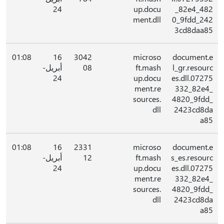
24
up.docu
_82e4_482
ment.dll
0_9fdd_242
3cd8daa85
01:08
16
3042
microso
document.e
l_gr.resourc
ft.mash
08
أبريل-
24
up.docu
es.dll.07275
ment.re
332_82e4_
sources.
4820_9fdd_
dll
2423cd8da
a85
01:08
16
2331
microso
document.e
s_es.resourc
ft.mash
12
أبريل-
24
up.docu
es.dll.07275
ment.re
332_82e4_
sources.
4820_9fdd_
dll
2423cd8da
a85