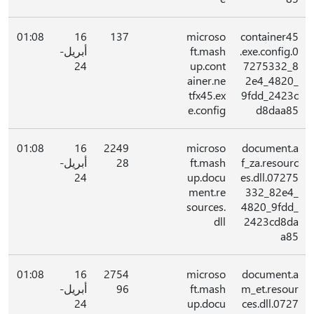
01:08
16
137
microso
container45
.exe.config.0
ft.mash
أبريل-
24
up.cont
7275332_8
ainer.ne
2e4_4820_
tfx45.ex
9fdd_2423c
e.config
d8daa85
01:08
16
2249
microso
document.a
f_za.resourc
ft.mash
28
أبريل-
24
up.docu
es.dll.07275
ment.re
332_82e4_
sources.
4820_9fdd_
dll
2423cd8da
a85
01:08
16
2754
microso
document.a
m_et.resour
ft.mash
96
أبريل-
24
up.docu
ces.dll.0727