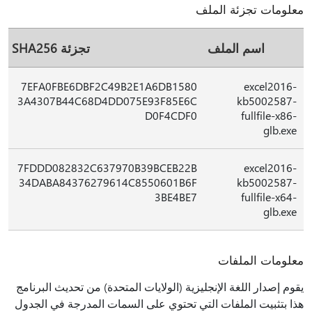
معلومات تجزئة الملف
اسم الملف
تجزئة SHA256
7EFA0FBE6DBF2C49B2E1A6DB1580
excel2016-
3A4307B44C68D4DD075E93F85E6C
kb5002587-
D0F4CDF0
fullfile-x86-
glb.exe
7FDDD082832C637970B39BCEB22B
excel2016-
34DABA84376279614C8550601B6F
kb5002587-
3BE4BE7
fullfile-x64-
glb.exe
معلومات الملفات
يقوم إصدار اللغة الإنجليزية (الولايات المتحدة) من تحديث البرنامج
هذا بتثبيت الملفات التي تحتوي على السمات المدرجة في الجدول