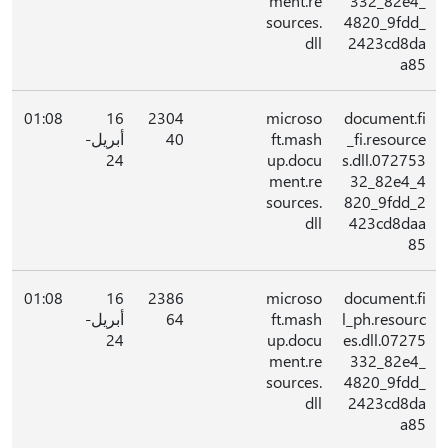
ment.re
332_82e4_
sources.
4820_9fdd_
dll
2423cd8da
a85
01:08
16
2304
microso
document.fi
_fi.resource
ft.mash
40
أبريل-
24
up.docu
s.dll.072753
ment.re
32_82e4_4
sources.
820_9fdd_2
dll
423cd8daa
85
01:08
16
2386
microso
document.fi
l_ph.resourc
ft.mash
64
أبريل-
24
up.docu
es.dll.07275
ment.re
332_82e4_
sources.
4820_9fdd_
dll
2423cd8da
a85