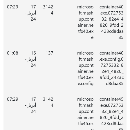
07:29
17
3142
microso
container40
.exe.072753
ft.mash
4
أبريل-
24
up.cont
32_82e4_4
ainer.ne
820_9fdd_2
tfx40.ex
423cd8daa
e
85
01:08
16
137
microso
container40
.exe.config.0
ft.mash
أبريل-
24
up.cont
7275332_8
ainer.ne
2e4_4820_
tfx40.ex
9fdd_2423c
e.config
d8daa85
07:29
17
3142
microso
container45
.exe.072753
ft.mash
4
أبريل-
24
up.cont
32_82e4_4
ainer.ne
820_9fdd_2
tfx45.ex
423cd8daa
e
85