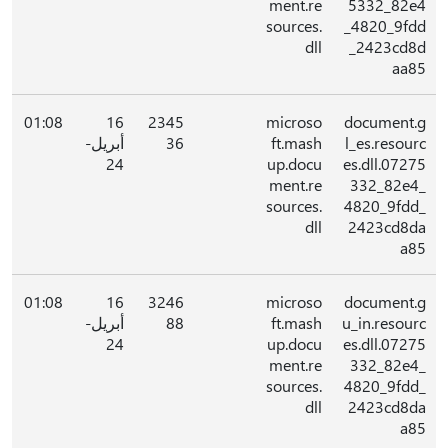
ment.re
5332_82e4
sources.
_4820_9fdd
dll
_2423cd8d
aa85
01:08
16
2345
microso
document.g
l_es.resourc
ft.mash
36
أبريل-
24
up.docu
es.dll.07275
ment.re
332_82e4_
sources.
4820_9fdd_
dll
2423cd8da
a85
01:08
16
3246
microso
document.g
u_in.resourc
ft.mash
88
أبريل-
24
up.docu
es.dll.07275
ment.re
332_82e4_
sources.
4820_9fdd_
dll
2423cd8da
a85