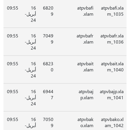
09:55
16
6820
atpvbafi
atpvbafi.xla
m_1035
.xlam
9
أبريل-
24
09:55
16
7049
atpvbafr
atpvbafr.xla
m_1036
.xlam
9
أبريل-
24
09:55
16
6823
atpvbait
atpvbait.xla
m_1040
.xlam
0
أبريل-
24
09:55
16
6944
atpvbaj
atpvbajp.xla
m_1041
p.xlam
7
أبريل-
24
09:55
16
7050
atpvbak
atpvbako.xl
am_1042
o.xlam
9
أبريل-