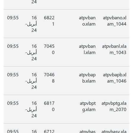
24
09:55
16
6822
atpvban
atpvbano.xl
am_1044
o.xlam
1
أبريل-
24
09:55
16
7045
atpvban
atpvbanl.xla
m_1043
l.xlam
0
أبريل-
24
09:55
16
7046
atpvbap
atpvbapb.xl
am_1046
b.xlam
8
أبريل-
24
09:55
16
6817
atpvbpt
atpvbptg.xla
m_2070
g.xlam
0
أبريل-
24
09:55
16
6712
atpvbas
atpvbasv.xla