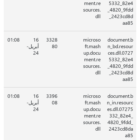
ment.re
5332_82e4
sources.
_4820_9fdd
dll
_2423cd8d
aa85
01:08
16
3328
microso
document.b
n_bd.resour
ft.mash
80
أبريل-
24
up.docu
ces.dll.0727
ment.re
5332_82e4
sources.
_4820_9fdd
dll
_2423cd8d
aa85
01:08
16
3396
microso
document.b
n_in.resourc
ft.mash
08
أبريل-
24
up.docu
es.dll.07275
ment.re
332_82e4_
sources.
4820_9fdd_
dll
2423cd8da
a85