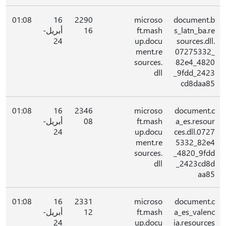
01:08
16
2290
microso
document.b
s_latn_ba.re
ft.mash
16
أبريل-
24
up.docu
sources.dll.
ment.re
07275332_
sources.
82e4_4820
dll
_9fdd_2423
cd8daa85
01:08
16
2346
microso
document.c
a_es.resour
ft.mash
08
أبريل-
24
up.docu
ces.dll.0727
ment.re
5332_82e4
sources.
_4820_9fdd
dll
_2423cd8d
aa85
01:08
16
2331
microso
document.c
a_es_valenc
ft.mash
12
أبريل-
24
up.docu
ia.resources