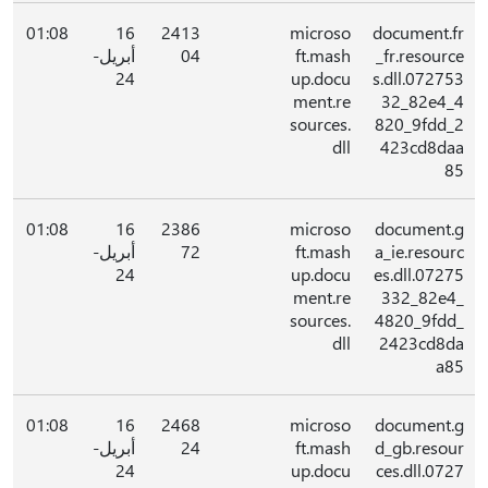
01:08
16
2413
microso
document.fr
_fr.resource
ft.mash
04
أبريل-
24
up.docu
s.dll.072753
ment.re
32_82e4_4
sources.
820_9fdd_2
dll
423cd8daa
85
01:08
16
2386
microso
document.g
a_ie.resourc
ft.mash
72
أبريل-
24
up.docu
es.dll.07275
ment.re
332_82e4_
sources.
4820_9fdd_
dll
2423cd8da
a85
01:08
16
2468
microso
document.g
d_gb.resour
ft.mash
24
أبريل-
24
up.docu
ces.dll.0727