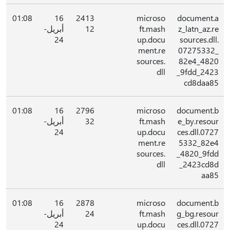
01:08
16
2413
microso
document.a
z_latn_az.re
ft.mash
12
أبريل-
24
up.docu
sources.dll.
ment.re
07275332_
sources.
82e4_4820
dll
_9fdd_2423
cd8daa85
01:08
16
2796
microso
document.b
e_by.resour
ft.mash
32
أبريل-
24
up.docu
ces.dll.0727
ment.re
5332_82e4
sources.
_4820_9fdd
dll
_2423cd8d
aa85
01:08
16
2878
microso
document.b
g_bg.resour
ft.mash
24
أبريل-
24
up.docu
ces.dll.0727