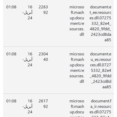
01:08
16
2263
microso
document.e
t_ee.resourc
ft.mash
92
أبريل-
24
up.docu
es.dll.07275
ment.re
332_82e4_
sources.
4820_9fdd_
dll
2423cd8da
a85
01:08
16
2304
microso
document.e
u_es.resour
ft.mash
40
أبريل-
24
up.docu
ces.dll.0727
ment.re
5332_82e4
sources.
_4820_9fdd
dll
_2423cd8d
aa85
01:08
16
2617
microso
document.f
a_ir.resourc
ft.mash
92
أبريل-
24
up.docu
es.dll.07275