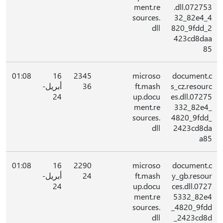
ment.re
.dll.072753
sources.
32_82e4_4
dll
820_9fdd_2
423cd8daa
85
01:08
16
2345
microso
document.c
s_cz.resourc
ft.mash
36
أبريل-
24
up.docu
es.dll.07275
ment.re
332_82e4_
sources.
4820_9fdd_
dll
2423cd8da
a85
01:08
16
2290
microso
document.c
y_gb.resour
ft.mash
24
أبريل-
24
up.docu
ces.dll.0727
ment.re
5332_82e4
sources.
_4820_9fdd
dll
_2423cd8d