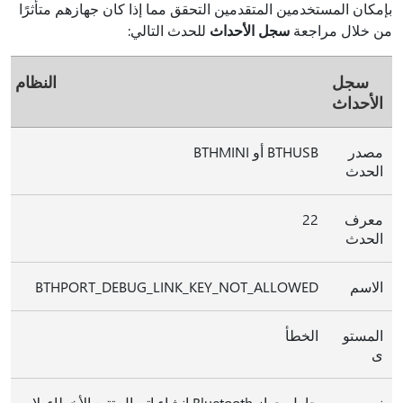
بإمكان المستخدمين المتقدمين التحقق مما إذا كان جهازهم متأثرًا
من خلال مراجعة
سجل الأحداث
للحدث التالي:
سجل
النظام
الأحداث
مصدر
BTHUSB أو BTHMINI
الحدث
معرف
22
الحدث
الاسم
BTHPORT_DEBUG_LINK_KEY_NOT_ALLOWED
المستو
الخطأ
ى
نص
حاول جهاز Bluetooth إنشاء اتصال تتبع الأخطاء. لا