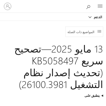
تسجيل
Microsoft
الدخول
إلى
الدعم
حسابك
المواضيع ذات الصلة
13 مايو 2025—تصحيح
سريع KB5058497
(تحديث إصدار نظام
التشغيل 26100.3981)
ينطبق على