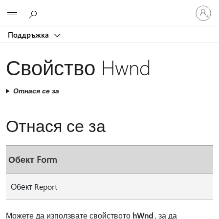
Влезте
Microsoft
във
вашия
Поддръжка
акаунт
Свойство Hwnd
Отнася се за
Отнася се за
Обект Form
Обект Report
Можете да използвате свойството
hWnd
, за да