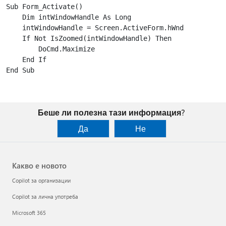
Sub Form_Activate()

    Dim intWindowHandle As Long

    intWindowHandle = Screen.ActiveForm.hWnd

    If Not IsZoomed(intWindowHandle) Then

        DoCmd.Maximize

    End If

End Sub

Беше ли полезна тази информация?
Да
Не
Какво е новото
Copilot за организации
Copilot за лична употреба
Microsoft 365