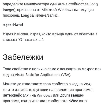
определите манипулатора (уникална стойност за Long
Integer), присвоена от Microsoft Windows на текущия
прозорец.
Long
за четене/запис.
израз
.
Hwnd
Израз
Изисква. Израз, който връща един от обектите в
списъка "Отнася се за".
Забележки
Това свойство е налично само с помощта на макрос или
код на Visual Basic for Applications (VBA).
Можете да използвате това свойство в код на VBA,
когато извиквате функции на приложния програмен
интерфейс (API) на Windows или други външни
програми, които изискват свойството
hWnd
като