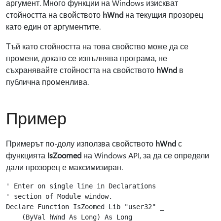
аргумент. Много функции на Windows изискват
стойността на свойството
hWnd
на текущия прозорец
като един от аргументите.
Тъй като стойността на това свойство може да се
промени, докато се изпълнява програма, не
съхранявайте стойността на свойството
hWnd
в
публична променлива.
Пример
Примерът по-долу използва свойството
hWnd
с
функцията
IsZoomed
на Windows API, за да се определи
дали прозорец е максимизиран.
' Enter on single line in Declarations 

' section of Module window.

Declare Function IsZoomed Lib "user32" _

    (ByVal hWnd As Long) As Long
