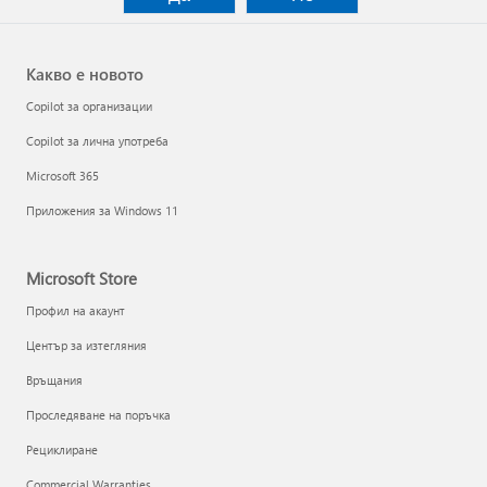
Какво е новото
Copilot за организации
Copilot за лична употреба
Microsoft 365
Приложения за Windows 11
Microsoft Store
Профил на акаунт
Център за изтегляния
Връщания
Проследяване на поръчка
Рециклиране
Commercial Warranties