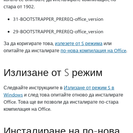
стара от 1902.
31-BOOTSTRAPPER_PREREQ-office_version
29-BOOTSTRAPPER_PREREQ-office_version
За да коригирате това,
излезете от S режима
или
опитайте да инсталирате
по-нова компилация на Office
.
Излизане от S режим
Следвайте инструкциите в
Излизане от режим S в
Windows
и след това опитайте отново да инсталирате
Office. Това ще ви позволи да инсталирате по-стара
компилация на Office.
Инсталиране на по-нова