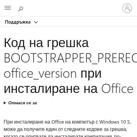
Влезте
Microsoft
във
вашия
Поддръжка
акаунт
Код на грешка
BOOTSTRAPPER_PRERE
office_version при
инсталиране на Office
Отнася се за
При инсталиране на Office на компютър с Windows 10 S,
може да получите един от следните кодове за грешка,
когато се опитвате да инсталирате компилация, по-