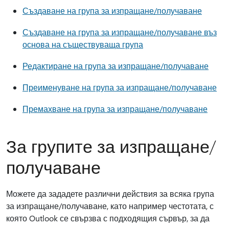
Създаване на група за изпращане/получаване
Създаване на група за изпращане/получаване въз
основа на съществуваща група
Редактиране на група за изпращане/получаване
Преименуване на група за изпращане/получаване
Премахване на група за изпращане/получаване
За групите за изпращане/
получаване
Можете да зададете различни действия за всяка група
за изпращане/получаване, като например честотата, с
която Outlook се свързва с подходящия сървър, за да