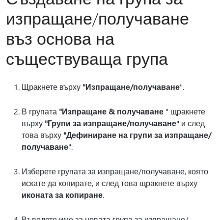
изпращане/получаване
въз основа на
съществуваща група
Щракнете върху
"Изпращане/получаване
".
В групата
"Изпращане & получаване
" щракнете
върху
"Групи за изпращане/получаване
" и след
това върху
"Дефиниране на групи за изпращане/
получаване
".
Изберете групата за изпращане/получаване, която
искате да копирате, и след това щракнете върху
иконата за копиране
.
Въведете име за новата група за изпращане/