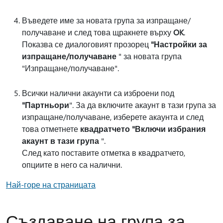
Въведете име за новата група за изпращане/
получаване и след това щракнете върху
OK
.
Показва се диалоговият прозорец
"Настройки за
изпращане/получаване
" за новата група
"Изпращане/получаване".
Всички налични акаунти са изброени под
"Партньори
". За да включите акаунт в тази група за
изпращане/получаване, изберете акаунта и след
това отметнете
квадратчето "Включи избрания
акаунт в тази група
".
След като поставите отметка в квадратчето,
опциите в него са налични.
Най-горе на страницата
Създаване на група за