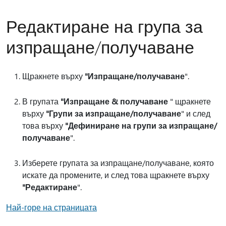
Редактиране на група за
изпращане/получаване
Щракнете върху
"Изпращане/получаване
".
В групата
"Изпращане & получаване
" щракнете
върху
"Групи за изпращане/получаване
" и след
това върху
"Дефиниране на групи за изпращане/
получаване
".
Изберете групата за изпращане/получаване, която
искате да промените, и след това щракнете върху
"Редактиране
".
Най-горе на страницата