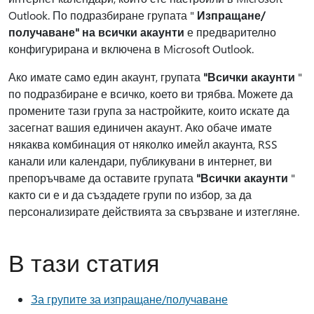
Outlook. По подразбиране групата "
Изпращане/
получаване" на всички акаунти
е предварително
конфигурирана и включена в Microsoft Outlook.
Ако имате само един акаунт, групата
"Всички акаунти
"
по подразбиране е всичко, което ви трябва. Можете да
промените тази група за настройките, които искате да
засегнат вашия единичен акаунт. Ако обаче имате
някаква комбинация от няколко имейл акаунта, RSS
канали или календари, публикувани в интернет, ви
препоръчваме да оставите групата
"Всички акаунти
"
както си е и да създадете групи по избор, за да
персонализирате действията за свързване и изтегляне.
В тази статия
За групите за изпращане/получаване