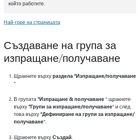
който работите.
Най-горе на страницата
Създаване на група за
изпращане/получаване
Щракнете върху
раздела "Изпращане/получаване
"
В групата
"Изпращане & получаване
" щракнете
върху
"Групи за изпращане/получаване
" и след
това върху
"Дефиниране на групи за изпращане/
получаване
".
Щракнете върху
Създай
.