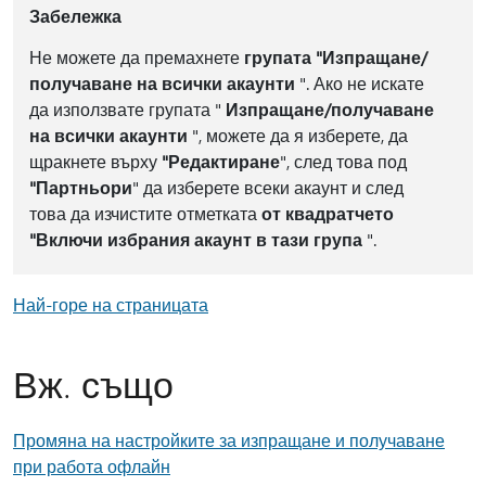
Забележка
Не можете да премахнете
групата "Изпращане/
получаване на всички акаунти
". Ако не искате
да използвате групата "
Изпращане/получаване
на всички акаунти
", можете да я изберете, да
щракнете върху
"Редактиране
", след това под
"Партньори
" да изберете всеки акаунт и след
това да изчистите отметката
от квадратчето
"Включи избрания акаунт в тази група
".
Най-горе на страницата
Вж. също
Промяна на настройките за изпращане и получаване
при работа офлайн