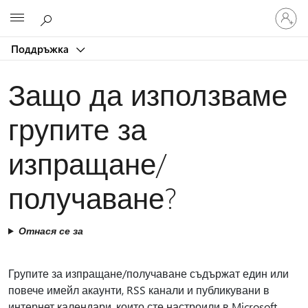
Влезте
Microsoft
във
вашия
Поддръжка
акаунт
Защо да използваме
групите за
изпращане/
получаване?
Отнася се за
Групите за изпращане/получаване съдържат един или
повече имейл акаунти, RSS канали и публикувани в
интернет календари, които сте настроили в Microsoft