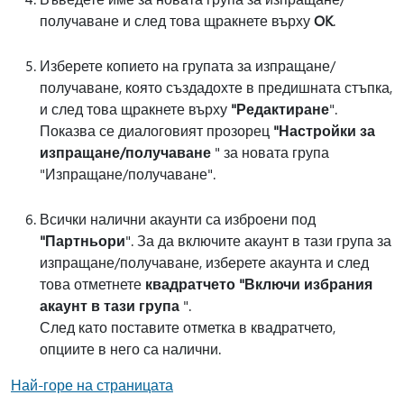
получаване и след това щракнете върху
OK
.
Изберете копието на групата за изпращане/
получаване, която създадохте в предишната стъпка,
и след това щракнете върху
"Редактиране
".
Показва се диалоговият прозорец
"Настройки за
изпращане/получаване
" за новата група
"Изпращане/получаване".
Всички налични акаунти са изброени под
"Партньори
". За да включите акаунт в тази група за
изпращане/получаване, изберете акаунта и след
това отметнете
квадратчето "Включи избрания
акаунт в тази група
".
След като поставите отметка в квадратчето,
опциите в него са налични.
Най-горе на страницата