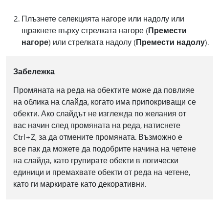
Плъзнете селекцията нагоре или надолу или
щракнете върху стрелката нагоре (
Премести
нагоре
) или стрелката надолу (
Премести надолу
).
Забележка
Промяната на реда на обектите може да повлияе
на облика на слайда, когато има припокриващи се
обекти. Ако слайдът не изглежда по желания от
вас начин след промяната на реда, натиснете
Ctrl+Z, за да отмените промяната. Възможно е
все пак да можете да подобрите начина на четене
на слайда, като групирате обекти в логически
единици и премахвате обекти от реда на четене,
като ги маркирате като декоративни.