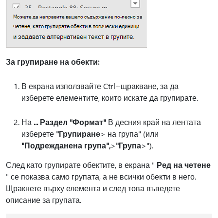
За групиране на обекти:
В екрана използвайте Ctrl+щракване, за да
изберете елементите, които искате да групирате.
На
... Раздел "Формат"
В десния край на лентата
изберете
"Групиране
> на група" (или
"Подреждане
на група",
>
"Група
>").
След като групирате обектите, в екрана "
Ред на четене
" се показва само групата, а не всички обекти в него.
Щракнете върху елемента и след това въведете
описание за групата.