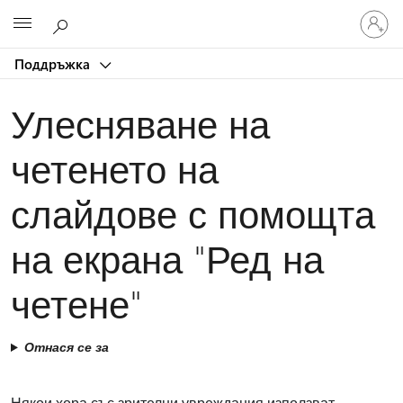
Влезте
Microsoft
във
вашия
Поддръжка
акаунт
Улесняване на
четенето на
слайдове с помощта
на екрана "Ред на
четене"
Отнася се за
Някои хора със зрителни увреждания използват