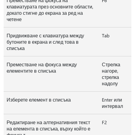
Преместване на фокуса на
F6
клавиатурата през основните области,
докато стигне до екрана за ред на
четене
Придвижване с клавиатура между
Tab
бутоните в екрана и след това в
списъка
Преместване на фокуса между
Стрелка
елементите в списъка
нагоре,
стрелка
надолу
Изберете елемент в списъка
Enter или
интервал
Редактиране на алтернативния текст
F2
на елемента в списъка, върху който е
фокусът