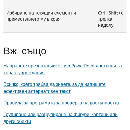
Избиране на текущия елемент и
Ctrl+Shift+с
преместването му в края
трелка
надолу
Вж. също
Направете презентациите си в PowerPoint достъпни за
хора с увреждания
Всичко, което трябва да знаете, за да напишете
ефективен алтернативен текст
Правила за програмата за проверка на достъпността
Групиране или разгрупиране на фигури, картини или
други обекти