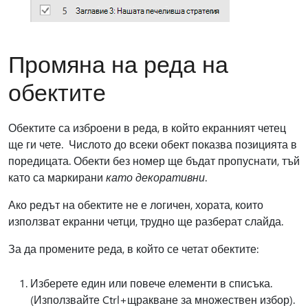
Промяна на реда на
обектите
Обектите са изброени в реда, в който екранният четец
ще ги чете. Числото до всеки обект показва позицията в
поредицата. Обекти без номер ще бъдат пропуснати, тъй
като са маркирани
като декоративни
.
Ако редът на обектите не е логичен, хората, които
използват екранни четци, трудно ще разберат слайда.
За да промените реда, в който се четат обектите:
Изберете един или повече елементи в списъка.
(Използвайте Ctrl+щракване за множествен избор).