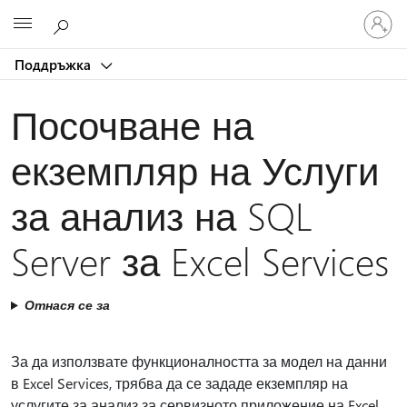
Влезте
Microsoft
във
вашия
Поддръжка
акаунт
Посочване на
екземпляр на Услуги
за анализ на SQL
Server за Excel Services
Отнася се за
За да използвате функционалността за модел на данни
в Excel Services, трябва да се зададе екземпляр на
услугите за анализ за сервизното приложение на Excel