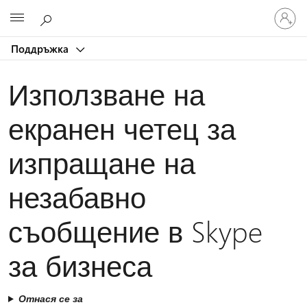
Влезте
Microsoft
във
вашия
Поддръжка
акаунт
Използване на
екранен четец за
изпращане на
незабавно
съобщение в Skype
за бизнеса
Отнася се за