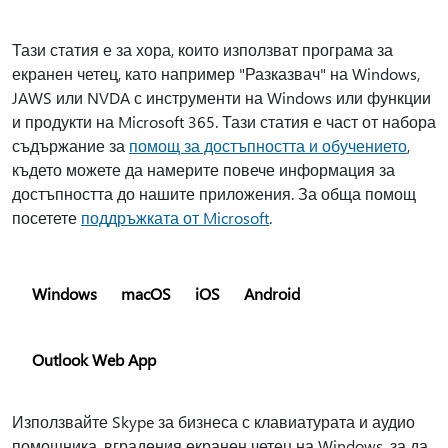
Тази статия е за хора, които използват програма за
екранен четец, като например "Разказвач" на Windows,
JAWS или NVDA с инструменти на Windows или функции
и продукти на Microsoft 365. Тази статия е част от набора
съдържание за
помощ за достъпността и обучението
,
където можете да намерите повече информация за
достъпността до нашите приложения. За обща помощ
посетете
поддръжката от Microsoft
.
Windows
macOS
iOS
Android
Outlook Web App
Използвайте Skype за бизнеса с клавиатурата и аудио
помощника, вградения екранен четец на Windows, за да