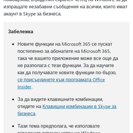
изпращате незабавни съобщения на всички, които имат
акаунт в Skype за бизнеса.
Забележка
Новите функции на Microsoft 365 се пускат
постепенно за абонатите на Microsoft 365,
така че вашето приложение може все още да
не разполага с тези функции. За да научите
как да получавате новите функции по-бързо,
се присъединете към програмата Office
Insider
.
За да видите клавишните комбинации,
отидете на
Клавишни комбинации в Skype за
бизнеса
.
Тази тема предполага, че използвате
вградения екранен четец на Windows –