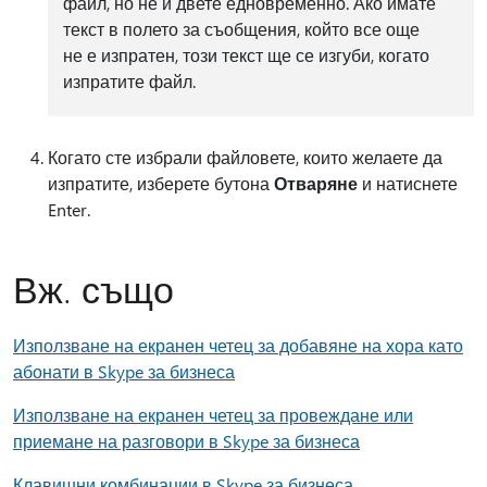
файл, но не и двете едновременно. Ако имате
текст в полето за съобщения, който все още
не е изпратен, този текст ще се изгуби, когато
изпратите файл.
Когато сте избрали файловете, които желаете да
изпратите, изберете бутона
Отваряне
и натиснете
Enter.
Вж. също
Използване на екранен четец за добавяне на хора като
абонати в Skype за бизнеса
Използване на екранен четец за провеждане или
приемане на разговори в Skype за бизнеса
Клавишни комбинации в Skype за бизнеса