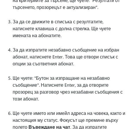
на критериите за търсене, ще чуете: "Резултати от
търсенето, прозорецът е актуализиран".
За да се движите в списъка с резултатите,
натиснете клавиша с долна стрелка. Ще чуете
имената на абонатите.
За да изпратите незабавно съобщение на избран
абонат, натиснете Enter. Това ще отвори списък с
опции за съответния абонат.
Ще чуете: "Бутон за изпращане на незабавно
съобщение". Натиснете Enter, за да отворите
прозорец за разговор чрез незабавни съобщения с
този абонат.
Ще чуете името или имейл адреса на човека, както и
настоящия му статус. Фокусът ще премине върху
полето
Въвеждане на чат
. За да изпратите