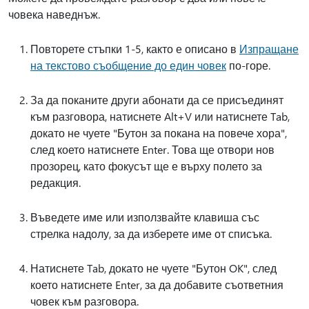
човека наведнъж.
Повторете стъпки 1-5, както е описано в
Изпращане
на текстово съобщение до един човек
по-горе.
За да поканите други абонати да се присъединят
към разговора, натиснете Alt+V или натиснете Tab,
докато не чуете "Бутон за покана на повече хора",
след което натиснете Enter. Това ще отвори нов
прозорец, като фокусът ще е върху полето за
редакция.
Въведете име или използвайте клавиша със
стрелка надолу, за да изберете име от списъка.
Натиснете Tab, докато не чуете "Бутон OK", след
което натиснете Enter, за да добавите съответния
човек към разговора.