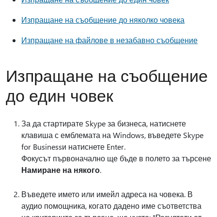
Изпращане на съобщение до няколко човека
Изпращане на файлове в незабавно съобщение
Изпращане на съобщение
до един човек
За да стартирате Skype за бизнеса, натиснете
клавиша с емблемата на Windows, въведете Skype
for Businessи натиснете Enter.
Фокусът първоначално ще бъде в полето за търсене
Намиране на някого
.
Въведете името или имейл адреса на човека. В
аудио помощника, когато дадено име съответства