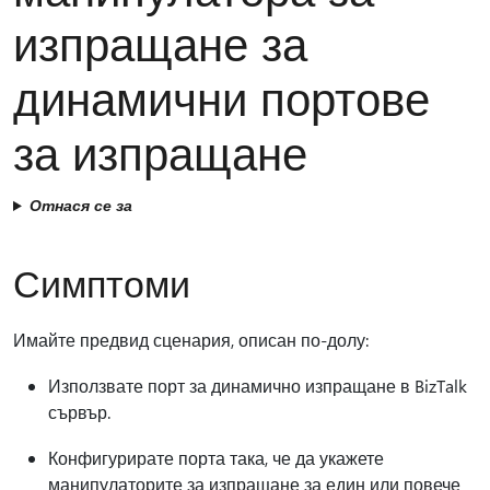
изпращане за
динамични портове
за изпращане
Отнася се за
Симптоми
Имайте предвид сценария, описан по-долу:
Използвате порт за динамично изпращане в BizTalk
сървър.
Конфигурирате порта така, че да укажете
манипулаторите за изпращане за един или повече