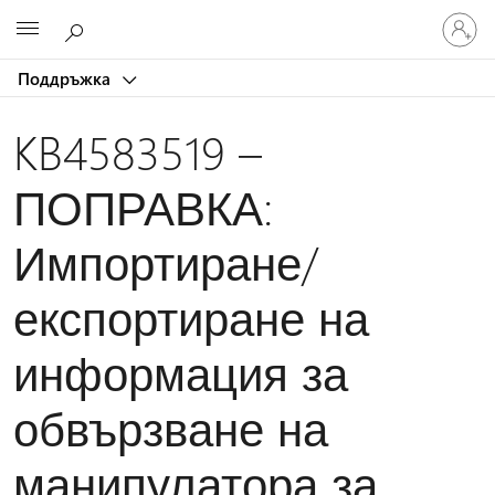
Влезте
Microsoft
във
вашия
Поддръжка
акаунт
KB4583519 –
ПОПРАВКА:
Импортиране/
експортиране на
информация за
обвързване на
манипулатора за