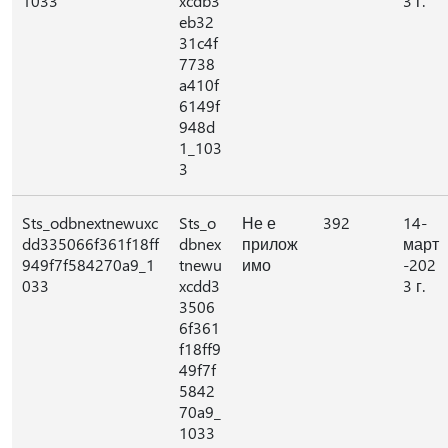
1033
xcdb3
3 г.
eb32
31c4f
7738
a410f
6149f
948d
1_103
3
Sts_odbnextnewuxc
Sts_o
Не е
392
14-
dd335066f361f18ff
dbnex
прилож
март
949f7f584270a9_1
tnewu
имо
-202
033
xcdd3
3 г.
3506
6f361
f18ff9
49f7f
5842
70a9_
1033