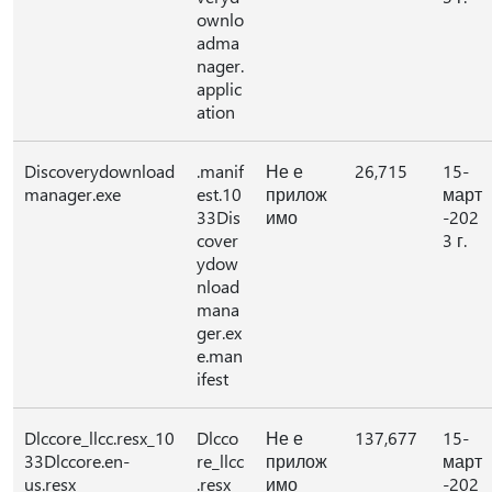
ownlo
adma
nager.
applic
ation
Discoverydownload
.manif
Не е
26,715
15-
manager.exe
est.10
прилож
март
33Dis
имо
-202
cover
3 г.
ydow
nload
mana
ger.ex
e.man
ifest
Dlccore_llcc.resx_10
Dlcco
Не е
137,677
15-
33Dlccore.en-
re_llcc
прилож
март
us.resx
.resx_
имо
-202