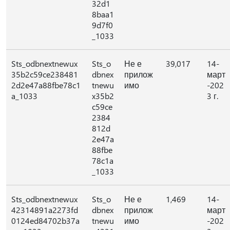
32d1
8baa1
9d7f0
_1033
Sts_odbnextnewux
Sts_o
Не е
39,017
14-
35b2c59ce238481
dbnex
прилож
март
2d2e47a88fbe78c1
tnewu
имо
-202
a_1033
x35b2
3 г.
c59ce
2384
812d
2e47a
88fbe
78c1a
_1033
Sts_odbnextnewux
Sts_o
Не е
1,469
14-
42314891a2273fd
dbnex
прилож
март
0124ed84702b37a
tnewu
имо
-202