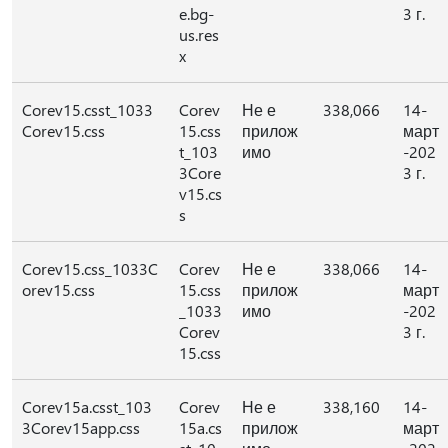
e.bg-
3 г.
us.res
x
Corev15.csst_1033
Corev
Не е
338,066
14-
Corev15.css
15.css
прилож
март
t_103
имо
-202
3Core
3 г.
v15.cs
s
Corev15.css_1033C
Corev
Не е
338,066
14-
orev15.css
15.css
прилож
март
_1033
имо
-202
Corev
3 г.
15.css
Corev15a.csst_103
Corev
Не е
338,160
14-
3Corev15app.css
15a.cs
прилож
март