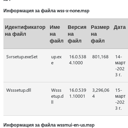
Информация за файла wss-x-none.msp
Идентификатор
Име
Версия
Размер
Дата
на файл
на
на
на
файл
файл
файл
Svrsetup.exeSet
up.ex
16.0.538
801,168
14-
e
4.1000
март
-202
3 г.
Wsssetup.dll
Wsss
16.0.539
3,296,06
15-
etup.d
1.10001
4
март
ll
-202
3 г.
Информация за файла wssmui-en-us.msp