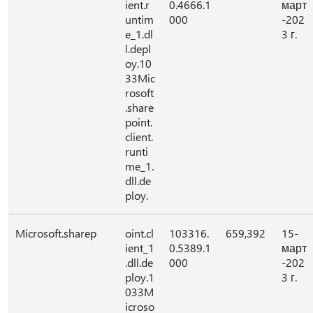
ient.r
0.4666.1
март
untim
000
-202
e_1.dl
3 г.
l.depl
oy.10
33Mic
rosoft
.share
point.
client.
runti
me_1.
dll.de
ploy.
Microsoft.sharep
oint.cl
103316.
659,392
15-
ient_1
0.5389.1
март
.dll.de
000
-202
ploy.1
3 г.
033M
icroso