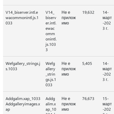
V14_biserver.intl.e
V14_
Не е
19,632
14-
wacommonintl.js.1
biserv
прилож
март
033
er.intl.
имо
-202
ewac
3 г.
omm
onintl.
js.103
3
Wefgallery_strings.j
Wefg
Не е
5,405
14-
s.1033
allery
прилож
март
_strin
имо
-202
gs.js.1
3 г.
033
Addgalim.xap_1033
Addg
Не е
76,673
15-
Addgalleryimages.x
alim.x
прилож
март
ap
ap_10
имо
-202