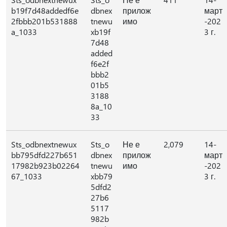
b19f7d48addedf6e
dbnex
прилож
март
2fbbb201b531888
tnewu
имо
-202
a_1033
xb19f
3 г.
7d48
added
f6e2f
bbb2
01b5
3188
8a_10
33
Sts_odbnextnewux
Sts_o
Не е
2,079
14-
bb795dfd227b651
dbnex
прилож
март
17982b923b02264
tnewu
имо
-202
67_1033
xbb79
3 г.
5dfd2
27b6
5117
982b