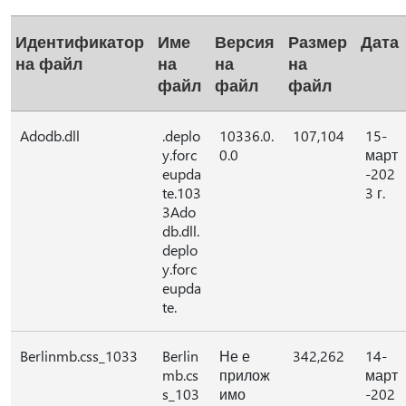
Идентификатор
Име
Версия
Размер
Дата
на файл
на
на
на
файл
файл
файл
Adodb.dll
.deplo
10336.0.
107,104
15-
y.forc
0.0
март
eupda
-202
te.103
3 г.
3Ado
db.dll.
deplo
y.forc
eupda
te.
Berlinmb.css_1033
Berlin
Не е
342,262
14-
mb.cs
прилож
март
s_103
имо
-202