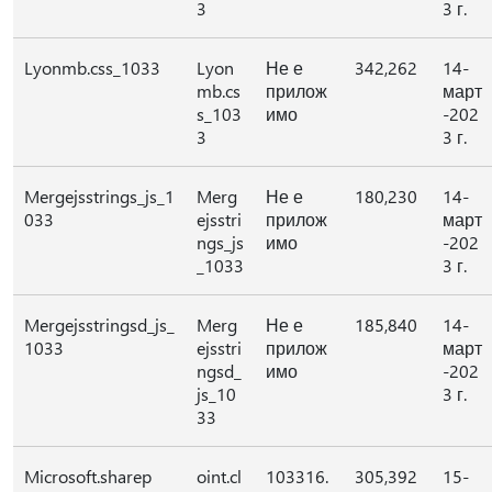
3
3 г.
Lyonmb.css_1033
Lyon
Не е
342,262
14-
mb.cs
прилож
март
s_103
имо
-202
3
3 г.
Mergejsstrings_js_1
Merg
Не е
180,230
14-
033
ejsstri
прилож
март
ngs_js
имо
-202
_1033
3 г.
Mergejsstringsd_js_
Merg
Не е
185,840
14-
1033
ejsstri
прилож
март
ngsd_
имо
-202
js_10
3 г.
33
Microsoft.sharep
oint.cl
103316.
305,392
15-