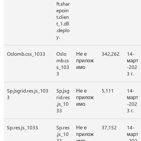
ft.shar
epoin
t.clien
t_1.dll
.deplo
y.
Oslomb.css_1033
Oslo
Не е
342,262
14-
mb.cs
прилож
март
s_103
имо
-202
3
3 г.
Sp.jsgrid.res.js_103
Sp.jsg
Не е
5,111
14-
3
rid.res
прилож
март
.js_10
имо
-202
33
3 г.
Sp.res.js_1033
Sp.res
Не е
37,152
14-
.js_10
прилож
март
33
имо
-202