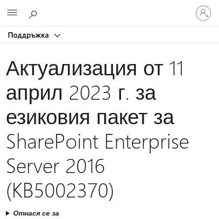
Влезте
Microsoft
във
вашия
Поддръжка
акаунт
Актуализация от 11
април 2023 г. за
езиковия пакет за
SharePoint Enterprise
Server 2016
(KB5002370)
Отнася се за