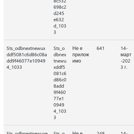
8c532
698c2
d245
e632
d_103
3
Sts_odbnextnewux
Sts_o
Не е
641
14-
ddf5081c6d86c08a
dbnex
прилож
март
dd9f46077e10949
tnewu
имо
-202
4_1033
xddf5
3 г.
081c6
d86c0
8add
9f460
77e1
0949
4_103
3
Sts_odbnextnewuxe
Sts_o
Не е
248
14-