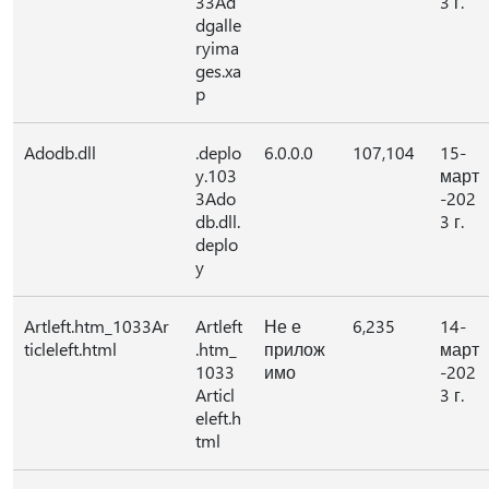
33Ad
3 г.
dgalle
ryima
ges.xa
p
Adodb.dll
.deplo
6.0.0.0
107,104
15-
y.103
март
3Ado
-202
db.dll.
3 г.
deplo
y
Artleft.htm_1033Ar
Artleft
Не е
6,235
14-
ticleleft.html
.htm_
прилож
март
1033
имо
-202
Articl
3 г.
eleft.h
tml