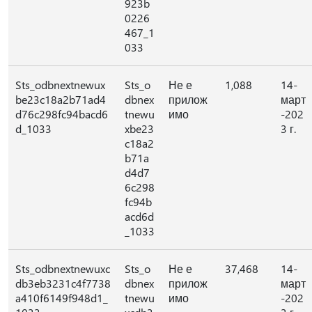
923b
0226
467_1
033
Sts_odbnextnewux
Sts_o
Не е
1,088
14-
be23c18a2b71ad4
dbnex
прилож
март
d76c298fc94bacd6
tnewu
имо
-202
d_1033
xbe23
3 г.
c18a2
b71a
d4d7
6c298
fc94b
acd6d
_1033
Sts_odbnextnewuxc
Sts_o
Не е
37,468
14-
db3eb3231c4f7738
dbnex
прилож
март
a410f6149f948d1_
tnewu
имо
-202