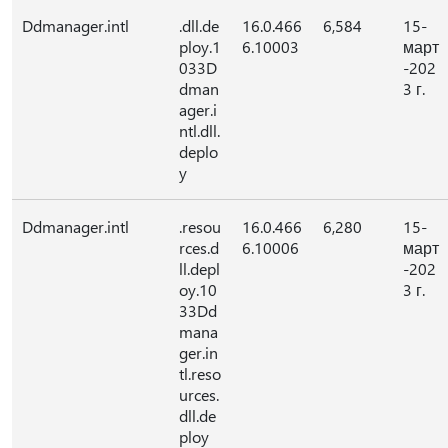
Ddmanager.intl
.dll.de
16.0.466
6,584
15-
ploy.1
6.10003
март
033D
-202
dman
3 г.
ager.i
ntl.dll.
deplo
y
Ddmanager.intl
.resou
16.0.466
6,280
15-
rces.d
6.10006
март
ll.depl
-202
oy.10
3 г.
33Dd
mana
ger.in
tl.reso
urces.
dll.de
ploy