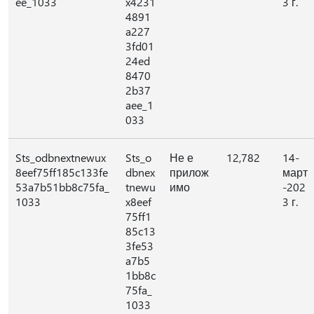
ee_1033
x4231
3 г.
4891
a227
3fd01
24ed
8470
2b37
aee_1
033
Sts_odbnextnewux
Sts_o
Не е
12,782
14-
8eef75ff185c133fe
dbnex
прилож
март
53a7b51bb8c75fa_
tnewu
имо
-202
1033
x8eef
3 г.
75ff1
85c13
3fe53
a7b5
1bb8c
75fa_
1033