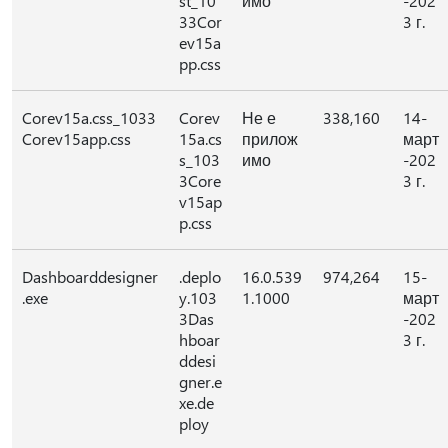
st_10
имо
-202
33Cor
3 г.
ev15a
pp.css
Corev15a.css_1033
Corev
Не е
338,160
14-
Corev15app.css
15a.cs
прилож
март
s_103
имо
-202
3Core
3 г.
v15ap
p.css
Dashboarddesigner
.deplo
16.0.539
974,264
15-
.exe
y.103
1.1000
март
3Das
-202
hboar
3 г.
ddesi
gner.e
xe.de
ploy