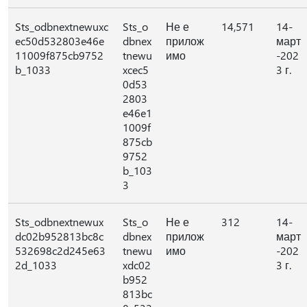
Sts_odbnextnewuxc
Sts_o
Не е
14,571
14-
ec50d532803e46e
dbnex
прилож
март
11009f875cb9752
tnewu
имо
-202
b_1033
xcec5
3 г.
0d53
2803
e46e1
1009f
875cb
9752
b_103
3
Sts_odbnextnewux
Sts_o
Не е
312
14-
dc02b952813bc8c
dbnex
прилож
март
532698c2d245e63
tnewu
имо
-202
2d_1033
xdc02
3 г.
b952
813bc