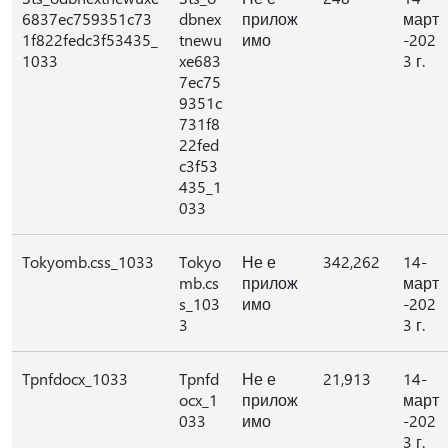
6837ec759351c73
dbnex
прилож
март
1f822fedc3f53435_
tnewu
имо
-202
1033
xe683
3 г.
7ec75
9351c
731f8
22fed
c3f53
435_1
033
Tokyomb.css_1033
Tokyo
Не е
342,262
14-
mb.cs
прилож
март
s_103
имо
-202
3
3 г.
Tpnfdocx_1033
Tpnfd
Не е
21,913
14-
ocx_1
прилож
март
033
имо
-202
3 г.