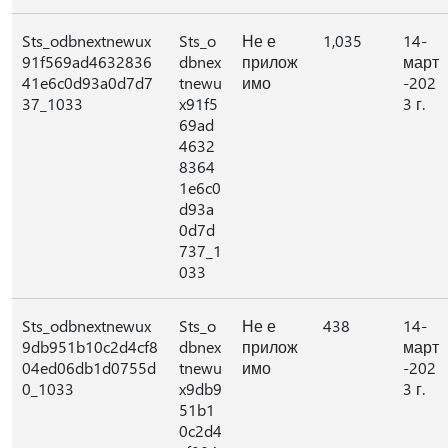
Sts_odbnextnewux
Sts_o
Не е
1,035
14-
91f569ad4632836
dbnex
прилож
март
41e6c0d93a0d7d7
tnewu
имо
-202
37_1033
x91f5
3 г.
69ad
4632
8364
1e6c0
d93a
0d7d
737_1
033
Sts_odbnextnewux
Sts_o
Не е
438
14-
9db951b10c2d4cf8
dbnex
прилож
март
04ed06db1d0755d
tnewu
имо
-202
0_1033
x9db9
3 г.
51b1
0c2d4