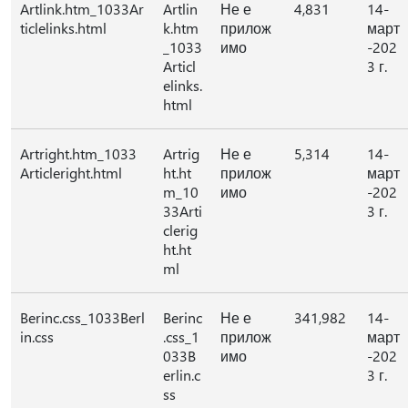
Artlink.htm_1033Ar
Artlin
Не е
4,831
14-
ticlelinks.html
k.htm
прилож
март
_1033
имо
-202
Articl
3 г.
elinks.
html
Artright.htm_1033
Artrig
Не е
5,314
14-
Articleright.html
ht.ht
прилож
март
m_10
имо
-202
33Arti
3 г.
clerig
ht.ht
ml
Berinc.css_1033Berl
Berinc
Не е
341,982
14-
in.css
.css_1
прилож
март
033B
имо
-202
erlin.c
3 г.
ss