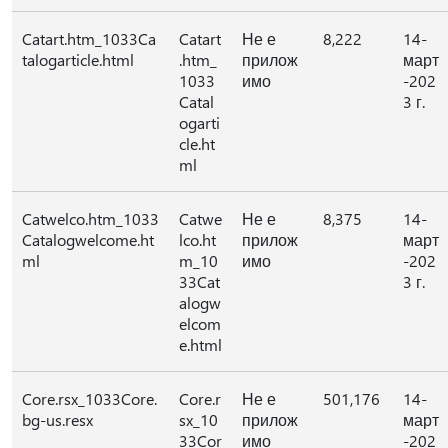
Catart.htm_1033Ca
Catart
Не е
8,222
14-
talogarticle.html
.htm_
прилож
март
1033
имо
-202
Catal
3 г.
ogarti
cle.ht
ml
Catwelco.htm_1033
Catwe
Не е
8,375
14-
Catalogwelcome.ht
lco.ht
прилож
март
ml
m_10
имо
-202
33Cat
3 г.
alogw
elcom
e.html
Core.rsx_1033Core.
Core.r
Не е
501,176
14-
bg-us.resx
sx_10
прилож
март
33Cor
имо
-202