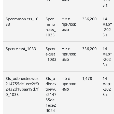
3 г.
Spcommon.css_10
Spco
Не е
336,200
14-
33
mmo
прилож
март
n.css_
имо
-202
1033
3 г.
Spcore.csst_1033
Spcor
Не е
336,200
14-
e.csst
прилож
март
_1033
имо
-202
3 г.
Sts_odbnextnewux
Sts_o
Не е
1,478
14-
214755de1ece2ff0
dbnex
прилож
март
2432d18baa19d7f
tnewu
имо
-202
0_1033
x2147
3 г.
55de
1ece2
ff024