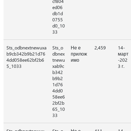
cf804
ed06
db1d
0755
d0_10
33
Sts_odbnextnewuxa
Sts_o
Не е
2,459
14-
b9cb342b9b21d76
dbnex
прилож
март
4dd058ee62bf2b6
tnewu
имо
-202
5_1033
xab9c
3 г.
b342
b9b2
1d76
4dd0
58ee6
2bf2b
65_10
33
Sts_odbnextnewux
Sts_o
Не е
411
14-