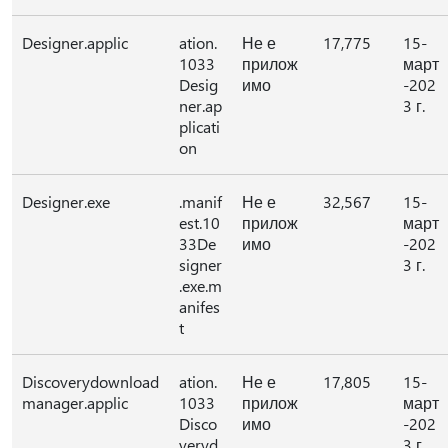
Designer.applic
ation.
Не е
17,775
15-
1033
прилож
март
Desig
имо
-202
ner.ap
3 г.
plicati
on
Designer.exe
.manif
Не е
32,567
15-
est.10
прилож
март
33De
имо
-202
signer
3 г.
.exe.m
anifes
t
Discoverydownload
ation.
Не е
17,805
15-
manager.applic
1033
прилож
март
Disco
имо
-202
veryd
3 г.