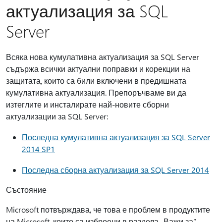
актуализация за SQL
Server
Всяка нова кумулативна актуализация за SQL Server
съдържа всички актуални поправки и корекции на
защитата, които са били включени в предишната
кумулативна актуализация. Препоръчваме ви да
изтеглите и инсталирате най-новите сборни
актуализации за SQL Server:
Последна кумулативна актуализация за SQL Server
2014 SP1
Последна сборна актуализация за SQL Server 2014
Състояние
Microsoft потвърждава, че това е проблем в продуктите
на Microsoft, които са изброени в раздела „Важи за“.