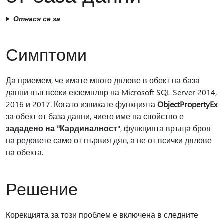
Отнася се за
Симптоми
Да приемем, че имате много дялове в обект на база
данни във всеки екземпляр на Microsoft SQL Server 2014,
2016 и 2017. Когато извикате функцията
ObjectPropertyEx
за обект от база данни, чието име на свойство е
зададено на "Кардиналност
", функцията връща броя
на редовете само от първия дял, а не от всички дялове
на обекта.
Решение
Корекцията за този проблем е включена в следните