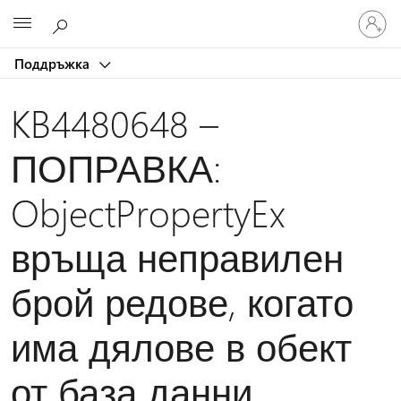
Влезте
Microsoft
във
вашия
Поддръжка
акаунт
KB4480648 –
ПОПРАВКА:
ObjectPropertyEx
връща неправилен
брой редове, когато
има дялове в обект
от база данни