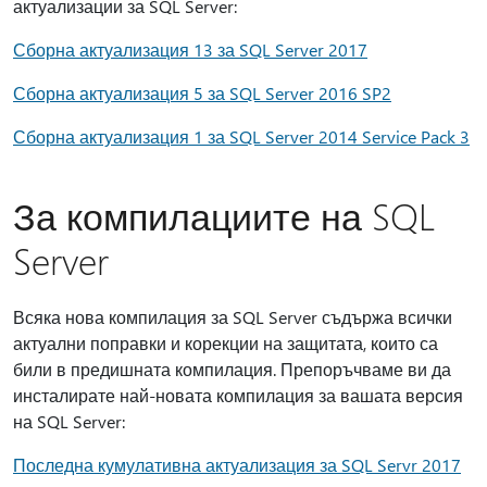
актуализации за SQL Server:
Сборна актуализация 13 за SQL Server 2017
Сборна актуализация 5 за SQL Server 2016 SP2
Сборна актуализация 1 за SQL Server 2014 Service Pack 3
За компилациите на SQL
Server
Всяка нова компилация за SQL Server съдържа всички
актуални поправки и корекции на защитата, които са
били в предишната компилация. Препоръчваме ви да
инсталирате най-новата компилация за вашата версия
на SQL Server:
Последна кумулативна актуализация за SQL Servr 2017