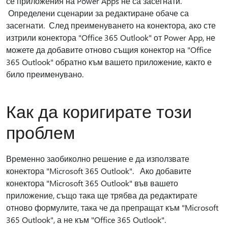
се приложения на Power Apps не са засегнати.
Определени сценарии за редактиране обаче са
засегнати. След преименуването на конектора, ако сте
изтрили конектора "Office 365 Outlook" от Power App, не
можете да добавите отново същия конектор на "Office
365 Outlook" обратно към вашето приложение, както е
било преименувано.
Как да коригирате този
проблем
Временно заобиколно решение е да използвате
конектора "Microsoft 365 Outlook". Ако добавите
конектора "Microsoft 365 Outlook" във вашето
приложение, също така ще трябва да редактирате
отново формулите, така че да препращат към "Microsoft
365 Outlook", а не към "Office 365 Outlook".