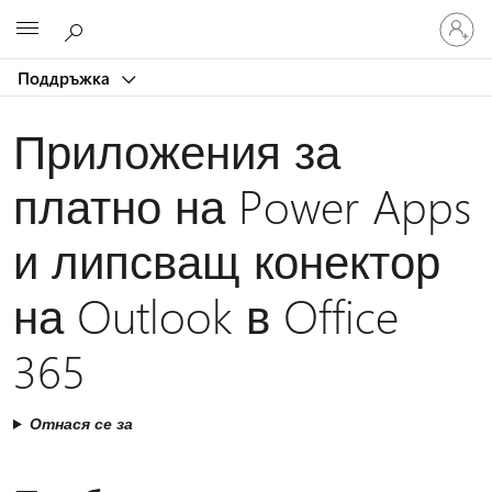
Влезте
Microsoft
във
вашия
Поддръжка
акаунт
Приложения за
платно на Power Apps
и липсващ конектор
на Outlook в Office
365
Отнася се за