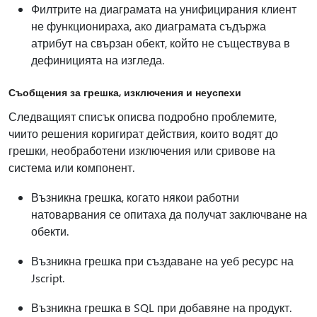
Филтрите на диаграмата на унифицирания клиент
не функционираха, ако диаграмата съдържа
атрибут на свързан обект, който не съществува в
дефиницията на изгледа.
Съобщения за грешка, изключения и неуспехи
Следващият списък описва подробно проблемите,
чиито решения коригират действия, които водят до
грешки, необработени изключения или сривове на
система или компонент.
Възникна грешка, когато някои работни
натоварвания се опитаха да получат заключване на
обекти.
Възникна грешка при създаване на уеб ресурс на
Jscript.
Възникна грешка в SQL при добавяне на продукт.