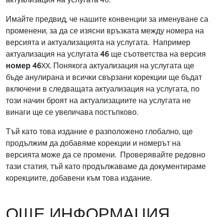
Имайте предвид, че нашите конвенции за именуване са
променени, за да се изясни връзката между номера на
версията и актуализацията на услугата. Например
актуализация на услугата
46
ще съответства на версия
номер 46
XX. Понякога актуализация на услугата ще
бъде анулирана и всички свързани корекции ще бъдат
включени в следващата актуализация на услугата, по
този начин броят на актуализациите на услугата не
винаги ще се увеличава постъпково.
Тъй като това издание е разположено глобално, ще
продължим да добавяме корекции и номерът на
версията може да се промени. Проверявайте редовно
тази статия, тъй като продължаваме да документираме
корекциите, добавени към това издание.
ОЩЕ ИНФОРМАЦИЯ