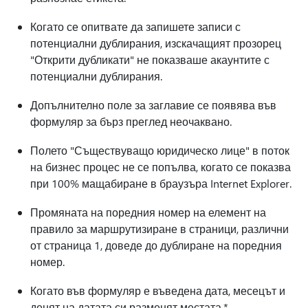
Когато се опитвате да запишете записи с
потенциални дублирания, изскачащият прозорец
"Открити дубликати" не показваше акаунтите с
потенциални дублирания.
Допълнително поле за заглавие се появява във
формуляр за бърз преглед неочаквано.
Полето "Съществуващо юридическо лице" в поток
на бизнес процес не се попълва, когато се показва
при 100% мащабиране в браузъра Internet Explorer.
Промяната на поредния номер на елемент на
правило за маршрутизиране в страници, различни
от страница 1, доведе до дублиране на поредния
номер.
Когато във формуляр е въведена дата, месецът и
денят на датата си разменят местата.*