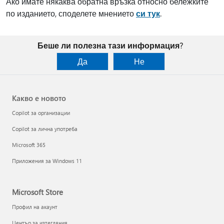
Ако имате някаква обратна връзка относно бележките
по изданието, споделете мнението
си тук
.
Беше ли полезна тази информация?
Да
Не
Какво е новото
Copilot за организации
Copilot за лична употреба
Microsoft 365
Приложения за Windows 11
Microsoft Store
Профил на акаунт
Център за изтегляния