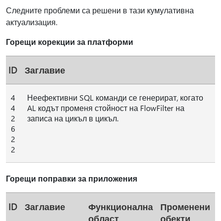
Следните проблеми са решени в тази кумулативна
актуализация.
Горещи корекции за платформи
ID
Заглавие
4
Неефективни SQL команди се генерират, когато
4
AL кодът променя стойност на FlowFilter на
2
записа на цикъл в цикъл.
6
2
2
Горещи поправки за приложения
ID
Заглавие
Функционална
Променени
област
обекти