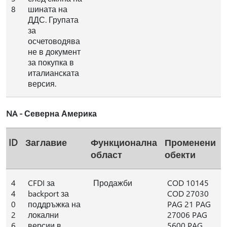
8
шината на
ДДС. Групата
за
осчетоводява
не в документ
за покупка в
италианската
версия.
NA - Северна Америка
ID
Заглавие
Функционална
Променени
област
обекти
4
CFDI за
Продажби
COD 10145
4
backport за
COD 27030
0
поддръжка на
PAG 21 PAG
2
локални
27006 PAG
6
версии в
5600 PAG