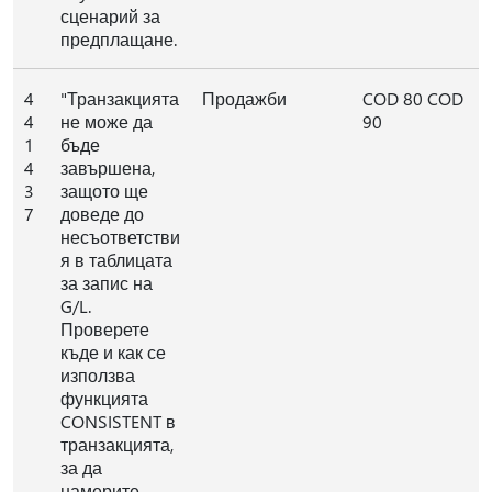
сценарий за
предплащане.
4
"Транзакцията
Продажби
COD 80 COD
4
не може да
90
1
бъде
4
завършена,
3
защото ще
7
доведе до
несъответстви
я в таблицата
за запис на
G/L.
Проверете
къде и как се
използва
функцията
CONSISTENT в
транзакцията,
за да
намерите