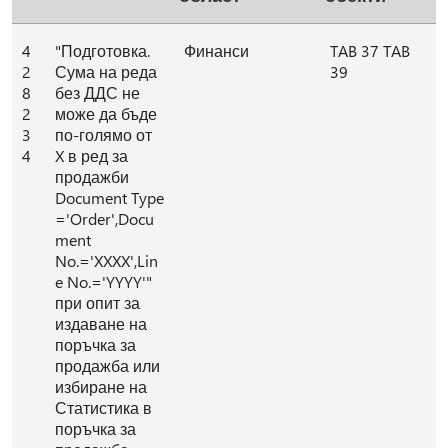
4
"Подготовка.
Финанси
TAB 37 TAB
2
Сума на реда
39
8
без ДДС не
2
може да бъде
3
по-голямо от
4
X в ред за
продажби
Document Type
='Order',Docu
ment
No.='XXXX',Lin
e No.='YYYY'"
при опит за
издаване на
поръчка за
продажба или
избиране на
Статистика в
поръчка за