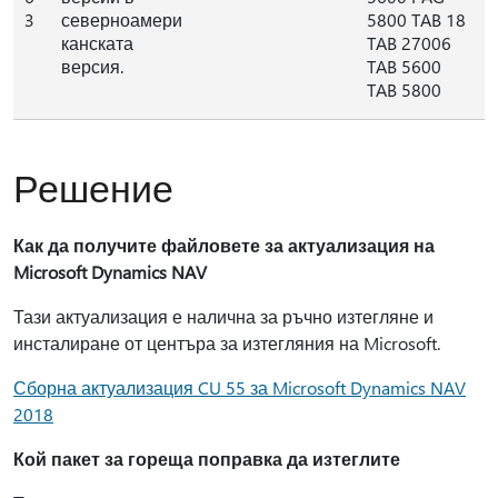
3
северноамери
5800 TAB 18
канската
TAB 27006
версия.
TAB 5600
TAB 5800
Решение
Как да получите файловете за актуализация на
Microsoft Dynamics NAV
Тази актуализация е налична за ръчно изтегляне и
инсталиране от центъра за изтегляния на Microsoft.
Сборна актуализация CU 55 за Microsoft Dynamics NAV
2018
Кой пакет за гореща поправка да изтеглите