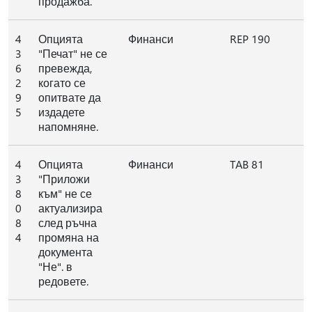
продажба.
4
Опцията
Финанси
REP 190
3
"Печат" не се
6
превежда,
2
когато се
9
опитвате да
5
издадете
напомняне.
4
Опцията
Финанси
TAB 81
3
"Приложи
8
към" не се
0
актуализира
8
след ръчна
4
промяна на
документа
"Не". в
редовете.