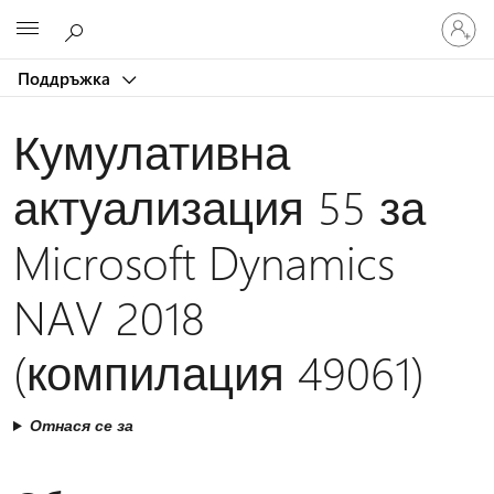
Влезте
Microsoft
във
вашия
Поддръжка
акаунт
Кумулативна
актуализация 55 за
Microsoft Dynamics
NAV 2018
(компилация 49061)
Отнася се за