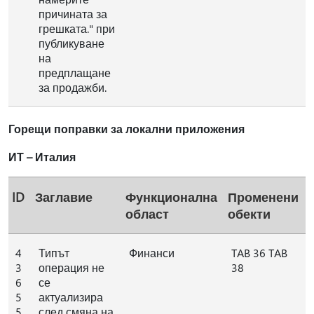
причината за
грешката." при
публикуване
на
предплащане
за продажби.
Горещи поправки за локални приложения
ИТ – Италия
ID
Заглавие
Функционална
Променени
област
обекти
4
Типът
Финанси
TAB 36 TAB
3
операция не
38
6
се
5
актуализира
5
след смяна на