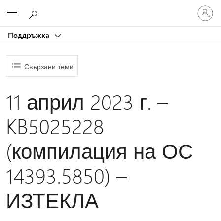
Влезте
Microsoft
във
вашия
Поддръжка
акаунт
Свързани теми
11 април 2023 г. –
KB5025228
(компилация на ОС
14393.5850) –
ИЗТЕКЛА