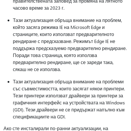
правителствената заповед за промяна на лятното
часово време за 2023 г.
Тази актуализация обръща внимание на проблем,
който засяга режима IE на Microsoft Edge и
страниците, които използват предварителното
рендиране с предсказване. Режимът Edge IE не
поддържа предсказуемо предварително рендиране.
Поради това страница, която използва
предварително рендиране, ще се зареди така,
сякаш не се използва.
Тази актуализация обръща внимание на проблеми
със съвместимостта, които засягат някои принтери.
Тези принтери използват драйвери за принтери за
графичния интерфейс на устройствата на Windows
(GDI). Тези драйвери не се придържат напълно към
спецификациите на GDI.
Ако сте инсталирали по-ранни актуализации, на