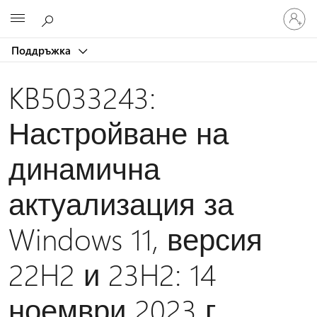
Влезте
Microsoft
във
вашия
Поддръжка
акаунт
KB5033243:
Настройване на
динамична
актуализация за
Windows 11, версия
22H2 и 23H2: 14
ноември 2023 г.