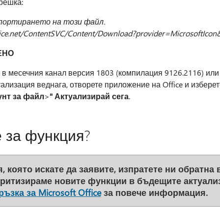
решка:
портирането на този файл.
office.net/ContentSVC/Content/Download?provider=MicrosoftIcon
ЕНО
 в месечния канал версия 1803 (компилация 9126.2116) или 
ализация веднага, отворете приложение на Office и избере
унт за файл
>
" Актуализирай сега
.
 за функция?
 която искате да заявите, изпратете ни обратна в
оритизираме новите функции в бъдещите актуали
ъзка за Microsoft Office
за повече информация.