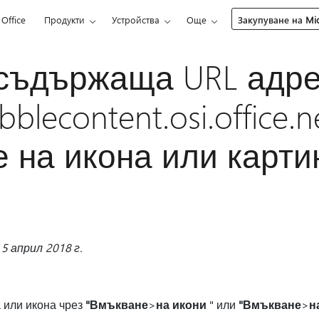
Office
Продукти
Устройства
Още
Закупуване на Mic
 съдържаща URL адр
bblecontent.osi.office.
 на икона или карти
5 април 2018 г.
 или икона чрез
"Вмъкване
>
на икони
" или
"Вмъкване
>
н