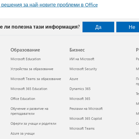
 решения за най-новите проблеми в Office
е ли полезна тази информация?
Да
Не
Образование
Бизнес
Р
Microsoft Education
ИИ на Microsoft
Р
Устройства за образование
Microsoft Security
Mi
Microsoft Teams за образование
Azure
П
п
Microsoft 365 Education
Dynamics 365
Т
Office Education
Microsoft 365
M
Обучение и развитие на
Реклами на Microsoft
преподаватели
Mi
Microsoft 365 Copilot
Оферти за учащи и родители
С
Microsoft Teams
Azure за учащи
Vi