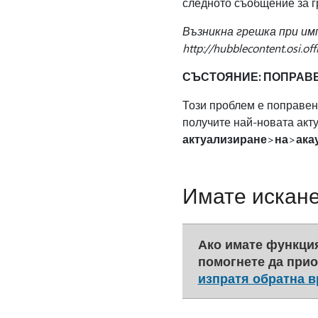
следното съобщение за г
Възникна грешка при им
http://hubblecontent.osi.
СЪСТОЯНИЕ: ПОПРАВ
Този проблем е поправен
получите най-новата акту
актуализиране
>
на
>
ака
Имате искане
Ако имате функция,
помогнете да при
изпратя обратна вр