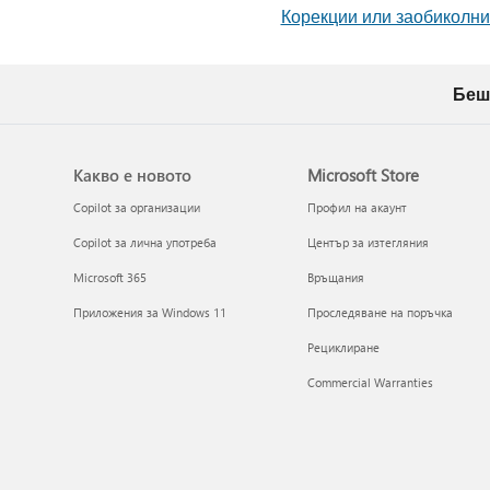
Корекции или заобиколни
Беш
Какво е новото
Microsoft Store
Copilot за организации
Профил на акаунт
Copilot за лична употреба
Център за изтегляния
Microsoft 365
Връщания
Приложения за Windows 11
Проследяване на поръчка
Рециклиране
Commercial Warranties