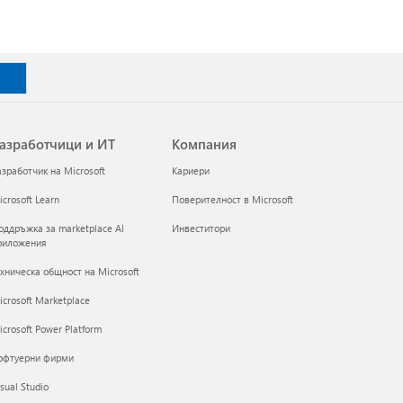
азработчици и ИТ
Компания
азработчик на Microsoft
Кариери
crosoft Learn
Поверителност в Microsoft
оддръжка за marketplace AI
Инвеститори
риложения
ехническа общност на Microsoft
icrosoft Marketplace
crosoft Power Platform
офтуерни фирми
sual Studio