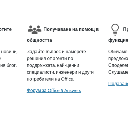
ртите
Получаване на помощ в
П
общността
функци
 новини,
Задайте въпрос и намерете
Обичаме 
и
решения от агенти по
предложе
ия блог.
поддръжката, най-ценни
Споделет
специалисти, инженери и други
Слушаме
потребители на Office.
Подаване
Форум за Office в Answers