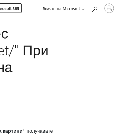
Влезте
rosoft 365
Всичко на Microsoft
във
вашия
акаунт
ес
net/" При
на
а картини
", получавате