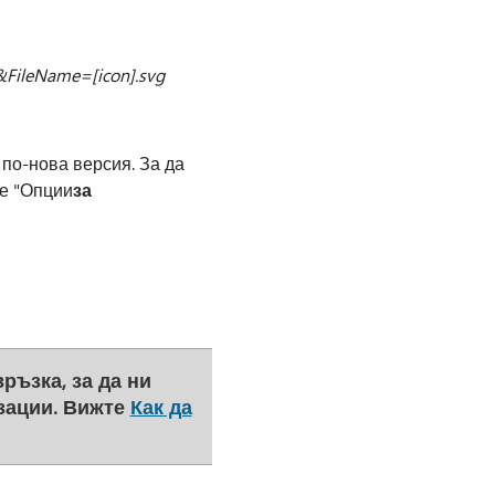
&FileName=[icon].svg
по-нова версия. За да
те "Опции
за
ръзка, за да ни
зации. Вижте
Как да