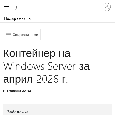
Влезте
Microsoft
във
вашия
Поддръжка
акаунт
Свързани теми
Контейнер на
Windows Server за
април 2026 г.
Отнася се за
Забележка