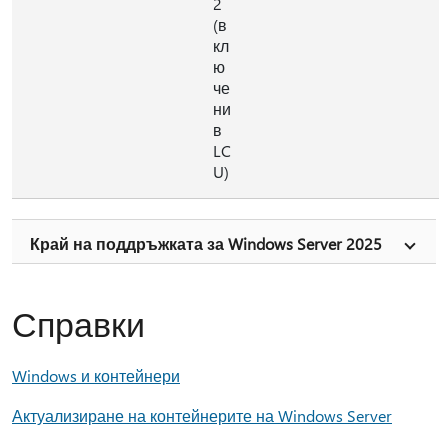
2
(в
кл
ю
че
ни
в
LC
U)
Край на поддръжката за Windows Server 2025
Справки
Windows и контейнери
Актуализиране на контейнерите на Windows Server