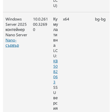
LC
U)
Windows
10.0.261
Ку
x64
bg-bg
Server 2025
00.3269
му
контейнер
0
ла
Nano Server
ти
Nano-
вн
сървър
а
LC
U:
KB
50
82
06
3
SS
U
ве
рс
ия