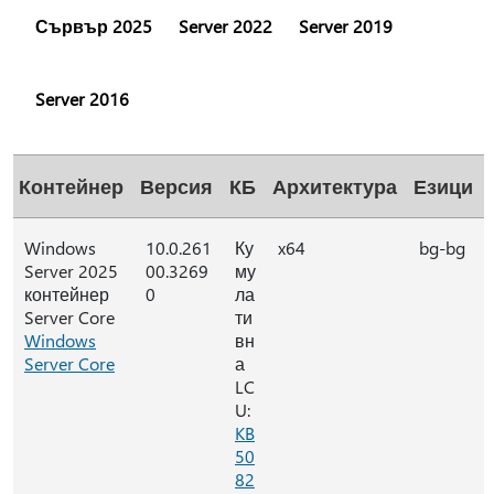
Сървър 2025
Server 2022
Server 2019
Server 2016
Контейнер
Версия
КБ
Архитектура
Езици
Windows
10.0.261
Ку
x64
bg-bg
Server 2025
00.3269
му
контейнер
0
ла
Server Core
ти
Windows
вн
Server Core
а
LC
U:
KB
50
82