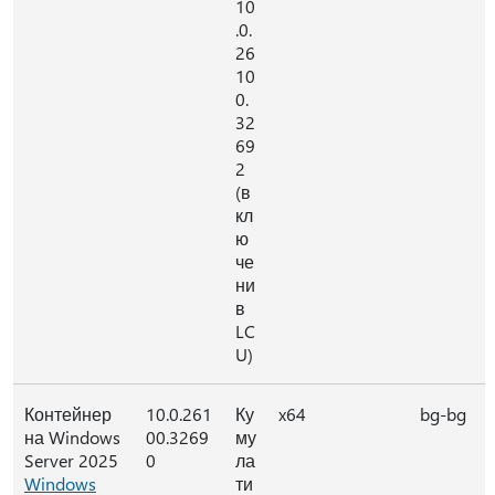
10
.0.
26
10
0.
32
69
2
(в
кл
ю
че
ни
в
LC
U)
Контейнер
10.0.261
Ку
x64
bg-bg
на Windows
00.3269
му
Server 2025
0
ла
Windows
ти