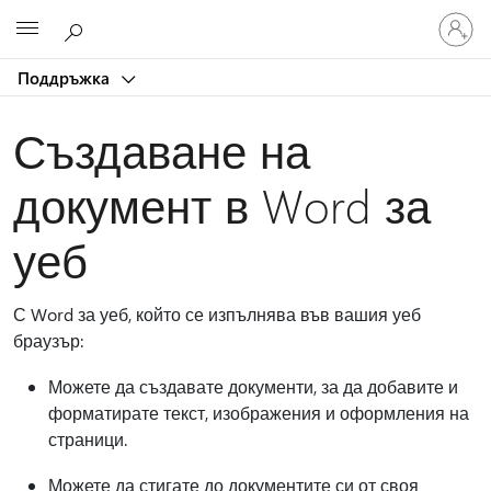
Влезте
Microsoft
във
вашия
Поддръжка
акаунт
Създаване на
документ в Word за
уеб
С Word за уеб, който се изпълнява във вашия уеб
браузър:
Можете да създавате документи, за да добавите и
форматирате текст, изображения и оформления на
страници.
Можете да стигате до документите си от своя