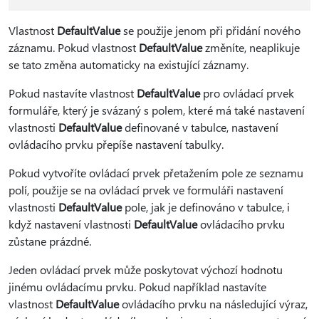
Vlastnost
DefaultValue
se použije jenom při přidání nového
záznamu. Pokud vlastnost
DefaultValue
změníte, neaplikuje
se tato změna automaticky na existující záznamy.
Pokud nastavíte vlastnost
DefaultValue
pro ovládací prvek
formuláře, který je svázaný s polem, které má také nastavení
vlastnosti
DefaultValue
definované v tabulce, nastavení
ovládacího prvku přepíše nastavení tabulky.
Pokud vytvoříte ovládací prvek přetažením pole ze seznamu
polí, použije se na ovládací prvek ve formuláři nastavení
vlastnosti
DefaultValue
pole, jak je definováno v tabulce, i
když nastavení vlastnosti
DefaultValue
ovládacího prvku
zůstane prázdné.
Jeden ovládací prvek může poskytovat výchozí hodnotu
jinému ovládacímu prvku. Pokud například nastavíte
vlastnost
DefaultValue
ovládacího prvku na následující výraz,