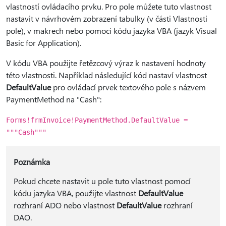
vlastností ovládacího prvku. Pro pole můžete tuto vlastnost
nastavit v návrhovém zobrazení tabulky (v části Vlastnosti
pole), v makrech nebo pomocí kódu jazyka VBA (jazyk Visual
Basic for Application).
V kódu VBA použijte řetězcový výraz k nastavení hodnoty
této vlastnosti. Například následující kód nastaví vlastnost
DefaultValue
pro ovládací prvek textového pole s názvem
PaymentMethod na "Cash":
Forms!frmInvoice!PaymentMethod.DefaultValue =
"""Cash"""
Poznámka
Pokud chcete nastavit u pole tuto vlastnost pomocí
kódu jazyka VBA, použijte vlastnost
DefaultValue
rozhraní ADO nebo vlastnost
DefaultValue
rozhraní
DAO.