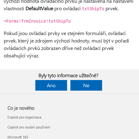
výchozí hodnota ovládacího prvku je nastavena na nastavení
vlastnosti
DefaultValue
pro ovládací
prvek.
txtShipTo
=Forms!frmInvoice!txtShipTo
Pokud jsou ovládací prvky ve stejném formuláři, ovládací
prvek, který je zdrojem výchozí hodnoty, musí být v pořadí
ovládacích prvků zobrazen dříve než ovládací prvek
obsahující výraz.
Byly tyto informace užitečné?
Ano
Ne
Co je nového
Copilot pro organizace
Copilot pro osobní používání
Microsoft 365