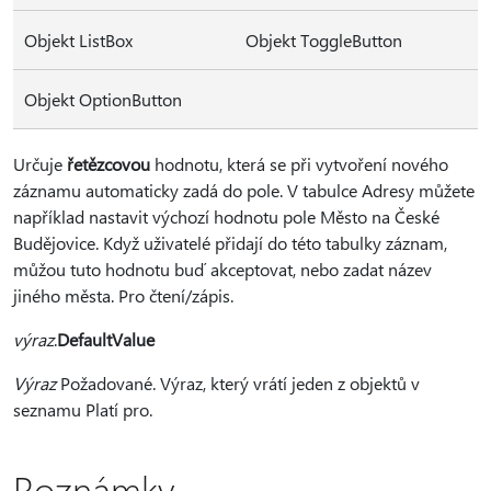
Objekt ListBox
Objekt ToggleButton
Objekt OptionButton
Určuje
řetězcovou
hodnotu, která se při vytvoření nového
záznamu automaticky zadá do pole. V tabulce Adresy můžete
například nastavit výchozí hodnotu pole Město na České
Budějovice. Když uživatelé přidají do této tabulky záznam,
můžou tuto hodnotu buď akceptovat, nebo zadat název
jiného města. Pro čtení/zápis.
výraz
.
DefaultValue
Výraz
Požadované. Výraz, který vrátí jeden z objektů v
seznamu Platí pro.
Poznámky