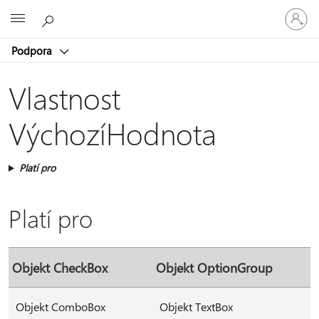
Přihlaste
Microsoft
se
ke
Podpora
svému
účtu
Vlastnost
VýchozíHodnota
Platí pro
Platí pro
Objekt CheckBox
Objekt OptionGroup
Objekt ComboBox
Objekt TextBox