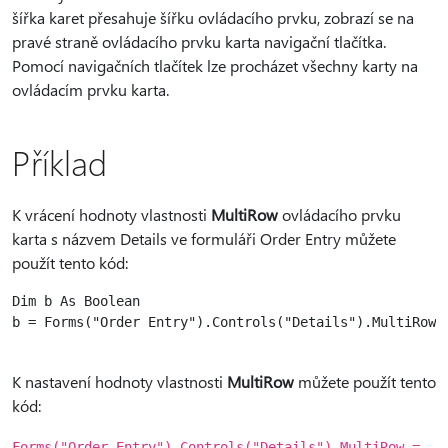
šířka karet přesahuje šířku ovládacího prvku, zobrazí se na
pravé straně ovládacího prvku karta navigační tlačítka.
Pomocí navigačních tlačítek lze procházet všechny karty na
ovládacím prvku karta.
Příklad
K vrácení hodnoty vlastnosti
MultiRow
ovládacího prvku
karta s názvem Details ve formuláři Order Entry můžete
použít tento kód:
Dim b As Boolean

b = Forms("Order Entry").Controls("Details").MultiRow

K nastavení hodnoty vlastnosti
MultiRow
můžete použít tento
kód:
Forms("Order Entry").Controls("Details").MultiRow =