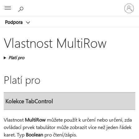
Přihlaste
Microsoft
se
ke
Podpora
svému
účtu
Vlastnost MultiRow
Platí pro
Platí pro
Kolekce TabControl
Vlastnost
MultiRow
můžete použít k určení nebo určení, zda
ovládací prvek tabulátor může zobrazit více než jeden řádek
karet. Typ
Boolean
pro čtení/zápis.