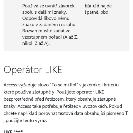
-
Používá se uvnitř závorek
b[a-c]d
najde
spolu s dalšími znaky.
špatné, bbd
Odpovídá libovolnému
znaku v zadaném rozsahu.
Rozsah musíte zadat ve
vzestupném pořadí (A až Z,
nikoli Z až A).
Operátor LIKE
Access vyžaduje slovo "To se mi líbí" v jakémkoli kritériu,
které používá zástupné y. Použijete operátor LIKE
bezprostředně před řetězcem, který obsahuje zástupné
znaky. Access také potřebuje řetězec v uvozovkách. Pokud
chcete například porovnat textová data obsahující písmeno
T
, použijte tento výraz:
LIKE "*t*"