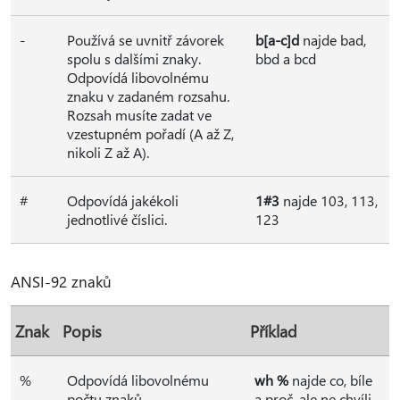
-
Používá se uvnitř závorek
b[a-c]d
najde bad,
spolu s dalšími znaky.
bbd a bcd
Odpovídá libovolnému
znaku v zadaném rozsahu.
Rozsah musíte zadat ve
vzestupném pořadí (A až Z,
nikoli Z až A).
#
Odpovídá jakékoli
1#3
najde 103, 113,
jednotlivé číslici.
123
ANSI-92 znaků
Znak
Popis
Příklad
%
Odpovídá libovolnému
wh %
najde co, bíle
počtu znaků.
a proč, ale ne chvíli