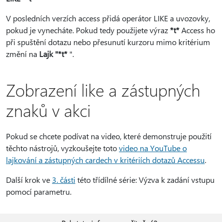
V posledních verzích access přidá operátor LIKE a uvozovky,
pokud je vynecháte. Pokud tedy použijete výraz
*t*
Access ho
při spuštění dotazu nebo přesunutí kurzoru mimo kritérium
změní na
Lajk "*t*
".
Zobrazení like a zástupných
znaků v akci
Pokud se chcete podívat na video, které demonstruje použití
těchto nástrojů, vyzkoušejte toto
video na YouTube o
lajkování a zástupných cardech v kritériích dotazů Accessu
.
Další krok ve
3. části
této třídílné série: Výzva k zadání vstupu
pomocí parametru.