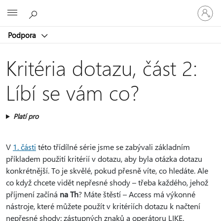
Přihlaste
Microsoft
se
ke
Podpora
svému
účtu
Kritéria dotazu, část 2:
Líbí se vám co?
Platí pro
V
1. části
této třídílné série jsme se zabývali základním
příkladem použití kritérií v dotazu, aby byla otázka dotazu
konkrétnější. To je skvělé, pokud přesně víte, co hledáte. Ale
co když chcete vidět nepřesné shody – třeba každého, jehož
příjmení začíná
na Th
? Máte štěstí – Access má výkonné
nástroje, které můžete použít v kritériích dotazu k načtení
nepřesné shody: zástupných znaků a operátoru LIKE.