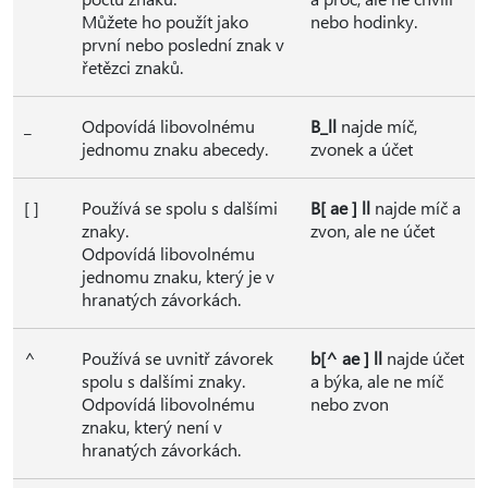
Můžete ho použít jako
nebo hodinky.
první nebo poslední znak v
řetězci znaků.
_
Odpovídá libovolnému
B_ll
najde míč,
jednomu znaku abecedy.
zvonek a účet
[ ]
Používá se spolu s dalšími
B[ ae ] ll
najde míč a
znaky.
zvon, ale ne účet
Odpovídá libovolnému
jednomu znaku, který je v
hranatých závorkách.
^
Používá se uvnitř závorek
b[^ ae ] ll
najde účet
spolu s dalšími znaky.
a býka, ale ne míč
Odpovídá libovolnému
nebo zvon
znaku, který není v
hranatých závorkách.