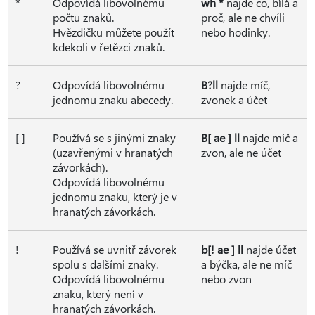
*
Odpovídá libovolnému
wh *
najde co, bílá a
počtu znaků.
proč, ale ne chvíli
Hvězdičku můžete použít
nebo hodinky.
kdekoli v řetězci znaků.
?
Odpovídá libovolnému
B?ll
najde míč,
jednomu znaku abecedy.
zvonek a účet
[ ]
Používá se s jinými znaky
B[ ae ] ll
najde míč a
(uzavřenými v hranatých
zvon, ale ne účet
závorkách).
Odpovídá libovolnému
jednomu znaku, který je v
hranatých závorkách.
!
Používá se uvnitř závorek
b[! ae ] ll
najde účet
spolu s dalšími znaky.
a býčka, ale ne míč
Odpovídá libovolnému
nebo zvon
znaku, který není v
hranatých závorkách.