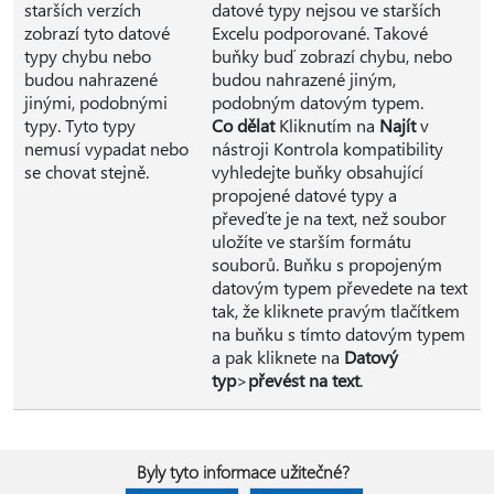
starších verzích
datové typy nejsou ve starších
zobrazí tyto datové
Excelu podporované. Takové
typy chybu nebo
buňky buď zobrazí chybu, nebo
budou nahrazené
budou nahrazené jiným,
jinými, podobnými
podobným datovým typem.
typy. Tyto typy
Co dělat
Kliknutím na
Najít
v
nemusí vypadat nebo
nástroji Kontrola kompatibility
se chovat stejně.
vyhledejte buňky obsahující
propojené datové typy a
převeďte je na text, než soubor
uložíte ve starším formátu
souborů. Buňku s propojeným
datovým typem převedete na text
tak, že kliknete pravým tlačítkem
na buňku s tímto datovým typem
a pak kliknete na
Datový
typ
>
převést na text
.
Byly tyto informace užitečné?