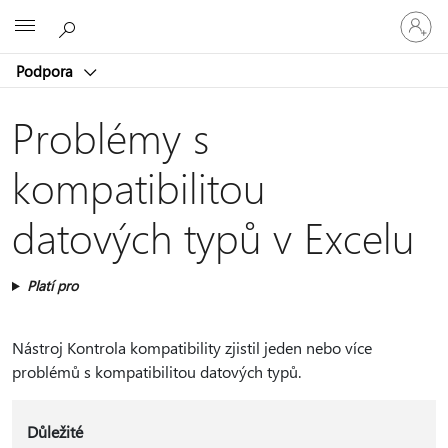
Přihlaste
Microsoft
se
ke
Podpora
svému
účtu
Problémy s
kompatibilitou
datových typů v Excelu
Platí pro
Nástroj Kontrola kompatibility zjistil jeden nebo více
problémů s kompatibilitou datových typů.
Důležité