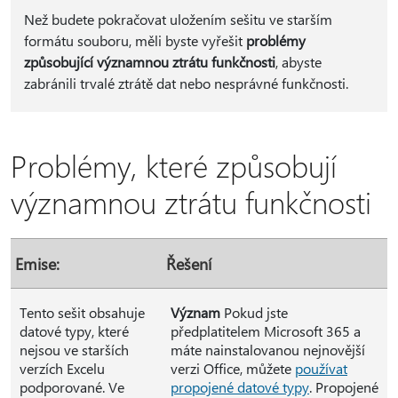
Než budete pokračovat uložením sešitu ve starším
formátu souboru, měli byste vyřešit
problémy
způsobující významnou ztrátu funkčnosti
, abyste
zabránili trvalé ztrátě dat nebo nesprávné funkčnosti.
Problémy, které způsobují
významnou ztrátu funkčnosti
Emise:
Řešení
Tento sešit obsahuje
Význam
Pokud jste
datové typy, které
předplatitelem Microsoft 365 a
nejsou ve starších
máte nainstalovanou nejnovější
verzích Excelu
verzi Office, můžete
používat
podporované. Ve
propojené datové typy
. Propojené