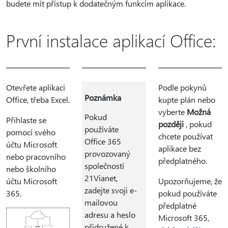
budete mít přístup k dodatečným funkcím aplikace.
První instalace aplikací Office:
Otevřete aplikaci
Podle pokynů
Poznámka
Office, třeba Excel.
kupte plán nebo
vyberte
Možná
Pokud
Přihlaste se
později
, pokud
používáte
pomocí svého
chcete používat
Office 365
účtu Microsoft
aplikace bez
provozovaný
nebo pracovního
předplatného.
společností
nebo školního
21Vianet,
účtu Microsoft
Upozorňujeme, že
zadejte svoji e-
365.
pokud používáte
mailovou
předplatné
adresu a heslo
Microsoft 365,
přidružené k