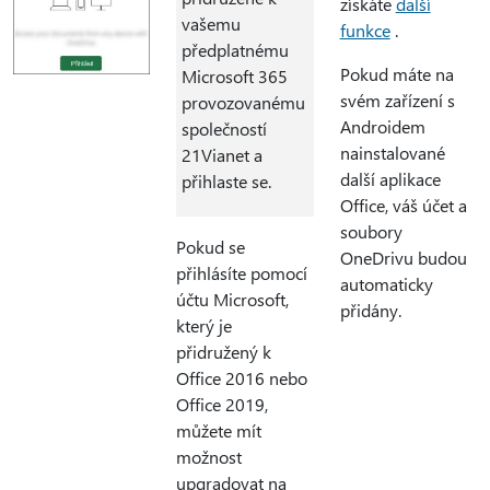
získáte
další
vašemu
funkce
.
předplatnému
Pokud máte na
Microsoft 365
svém zařízení s
provozovanému
Androidem
společností
nainstalované
21Vianet a
další aplikace
přihlaste se.
Office, váš účet a
soubory
Pokud se
OneDrivu budou
přihlásíte pomocí
automaticky
účtu Microsoft,
přidány.
který je
přidružený k
Office 2016 nebo
Office 2019,
můžete mít
možnost
upgradovat na