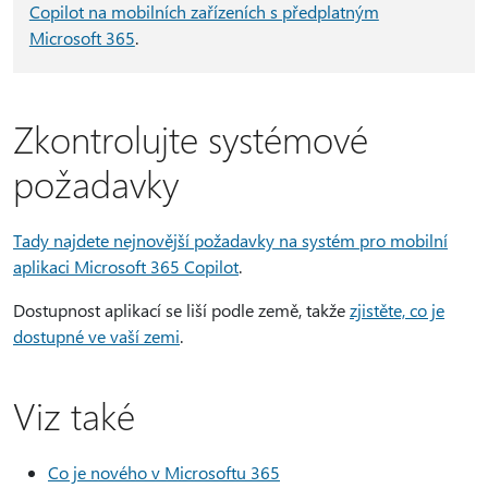
Copilot na mobilních zařízeních s předplatným
Microsoft 365
.
Zkontrolujte systémové
požadavky
Tady najdete nejnovější požadavky na systém pro mobilní
aplikaci Microsoft 365 Copilot
.
Dostupnost aplikací se liší podle země, takže
zjistěte, co je
dostupné ve vaší zemi
.
Viz také
Co je nového v Microsoftu 365