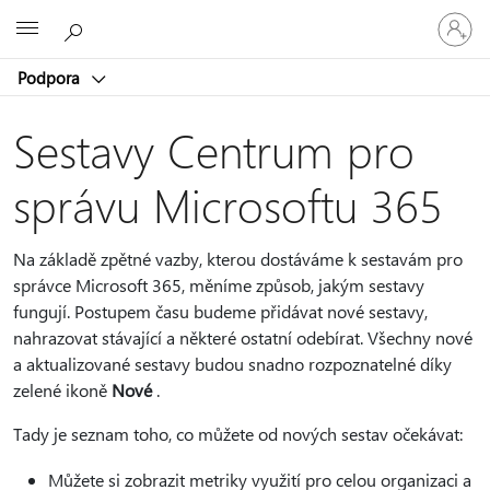
Přihlaste
Microsoft
se
ke
Podpora
svému
účtu
Sestavy Centrum pro
správu Microsoftu 365
Na základě zpětné vazby, kterou dostáváme k sestavám pro
správce Microsoft 365, měníme způsob, jakým sestavy
fungují. Postupem času budeme přidávat nové sestavy,
nahrazovat stávající a některé ostatní odebírat. Všechny nové
a aktualizované sestavy budou snadno rozpoznatelné díky
zelené ikoně
Nové
.
Tady je seznam toho, co můžete od nových sestav očekávat:
Můžete si zobrazit metriky využití pro celou organizaci a