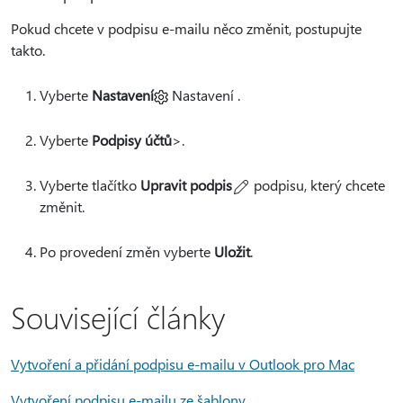
Pokud chcete v podpisu e-mailu něco změnit, postupujte
takto.
Vyberte
Nastavení
Nastavení .
Vyberte
Podpisy účtů
>.
Vyberte tlačítko
Upravit podpis
podpisu, který chcete
změnit.
Po provedení změn vyberte
Uložit
.
Související články
Vytvoření a přidání podpisu e-mailu v Outlook pro Mac
Vytvoření podpisu e-mailu ze šablony