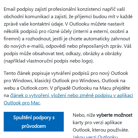
Email podpisy zajistí profesionální konzistenci napříč vaší
obchodní komunikací a zajistí, že příjemci budou mít v každé
zprávě vaše kontaktní údaje. V Outlooku můžete nastavit
několik podpisů pro různé účely (interní a externí, osobní a
firemní) a rozhodnout, jestli je chcete automaticky zahrnout
do nových e-mailů, odpovědí nebo přeposílaných zpráv. Váš
podpis může obsahovat text, odkazy, obrázky a obrázky
(například vlastnoruční podpis nebo logo).
Tento článek popisuje vytváření podpisů pro nový Outlook
pro Windows, klasický Outlook pro Windows, Outlook na
webu a Outlook.com. V případě Outlooku na Macu přejděte
na
článek o vytvoření, vložení nebo změně podpisu v aplikaci
Outlook pro Mac
.
Nebo, níže
vyberte možnost
Spuštění podpory s
karty pro verzi aplikace
průvodcem
Outlook, kterou používáte.
Jakou verzi Outlooku