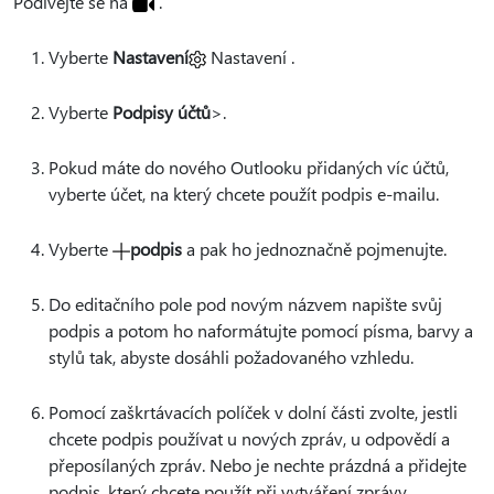
Podívejte se
na
.
Vyberte
Nastavení
Nastavení .
Vyberte
Podpisy účtů
>.
Pokud máte do nového Outlooku přidaných víc účtů,
vyberte účet, na který chcete použít podpis e-mailu.
Vyberte
podpis
a pak ho jednoznačně pojmenujte.
Do editačního pole pod novým názvem napište svůj
podpis a potom ho naformátujte pomocí písma, barvy a
stylů tak, abyste dosáhli požadovaného vzhledu.
Pomocí zaškrtávacích políček v dolní části zvolte, jestli
chcete podpis používat u nových zpráv, u odpovědí a
přeposílaných zpráv. Nebo je nechte prázdná a přidejte
podpis, který chcete použít při vytváření zprávy.