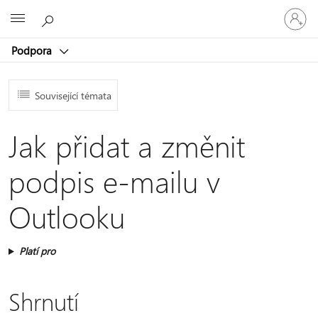
Přihlaste
Microsoft
se
ke
Podpora
svému
účtu
Související témata
Jak přidat a změnit
podpis e-mailu v
Outlooku
Platí pro
Shrnutí