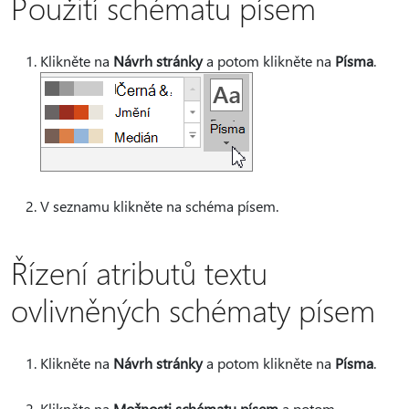
Použití schématu písem
Klikněte na
Návrh stránky
a potom klikněte na
Písma
.
V seznamu klikněte na schéma písem.
Řízení atributů textu
ovlivněných schématy písem
Klikněte na
Návrh stránky
a potom klikněte na
Písma
.
Klikněte na
Možnosti schématu písem
a potom