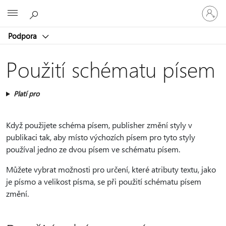
Přihlaste
Microsoft
se
ke
Podpora
svému
účtu
Použití schématu písem
Platí pro
Když použijete schéma písem, publisher změní styly v
publikaci tak, aby místo výchozích písem pro tyto styly
používal jedno ze dvou písem ve schématu písem.
Můžete vybrat možnosti pro určení, které atributy textu, jako
je písmo a velikost písma, se při použití schématu písem
změní.