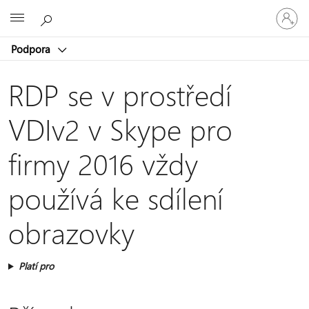
Přihlaste
Microsoft
se
ke
Podpora
svému
účtu
RDP se v prostředí
VDIv2 v Skype pro
firmy 2016 vždy
používá ke sdílení
obrazovky
Platí pro