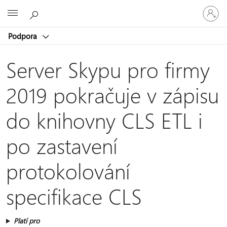
Přihlaste
Microsoft
se
ke
Podpora
svému
účtu
Server Skypu pro firmy
2019 pokračuje v zápisu
do knihovny CLS ETL i
po zastavení
protokolování
specifikace CLS
Platí pro