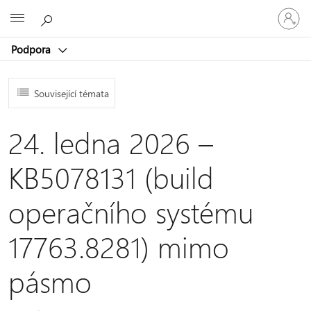
Přihlaste
Microsoft
se
ke
Podpora
svému
účtu
Související témata
24. ledna 2026 –
KB5078131 (build
operačního systému
17763.8281) mimo
pásmo