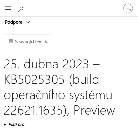
Přihlaste
Microsoft
se
ke
Podpora
svému
účtu
Související témata
25. dubna 2023 –
KB5025305 (build
operačního systému
22621.1635), Preview
Platí pro