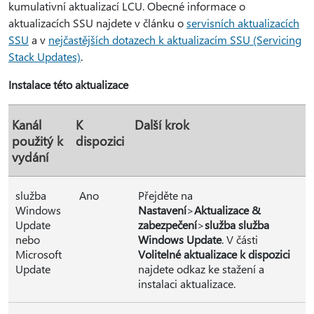
kumulativní aktualizací LCU. Obecné informace o
aktualizacích SSU najdete v článku o
servisních aktualizacích
SSU
a v
nejčastějších dotazech k aktualizacím SSU (Servicing
Stack Updates)
.
Instalace této aktualizace
Kanál
K
Další krok
použitý k
dispozici
vydání
služba
Ano
Přejděte na
Windows
Nastavení
>
Aktualizace &
Update
zabezpečení
>
služba služba
nebo
Windows Update
. V části
Microsoft
Volitelné aktualizace k dispozici
Update
najdete odkaz ke stažení a
instalaci aktualizace.