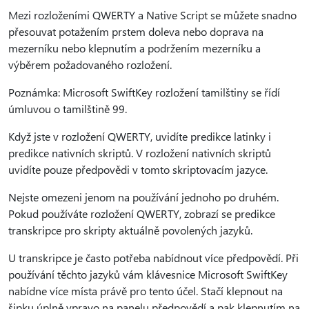
Mezi rozloženími QWERTY a Native Script se můžete snadno
přesouvat potažením prstem doleva nebo doprava na
mezerníku nebo klepnutím a podržením mezerníku a
výběrem požadovaného rozložení.
Poznámka: Microsoft SwiftKey rozložení tamilštiny se řídí
úmluvou o tamilštině 99.
Když jste v rozložení QWERTY, uvidíte predikce latinky i
predikce nativních skriptů. V rozložení nativních skriptů
uvidíte pouze předpovědi v tomto skriptovacím jazyce.
Nejste omezeni jenom na používání jednoho po druhém.
Pokud používáte rozložení QWERTY, zobrazí se predikce
transkripce pro skripty aktuálně povolených jazyků.
U transkripce je často potřeba nabídnout více předpovědí. Při
používání těchto jazyků vám klávesnice Microsoft SwiftKey
nabídne více místa právě pro tento účel. Stačí klepnout na
šipku úplně vpravo na panelu předpovědí a pak klepnutím na