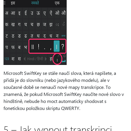
Microsoft SwiftKey se stále naučí slova, která napíšete, a
přidá je do slovníku (nebo jazykového modelu), ale v
současné době se nenaučí nové mapy transkripce. To
znamená, že pokud Microsoft SwiftKey naučíte nové slovo v
hindštině, nebude ho moct automaticky shodovat s
fonetickou položkou skriptu QWERTY.
5 – Jak vypnout transkripci