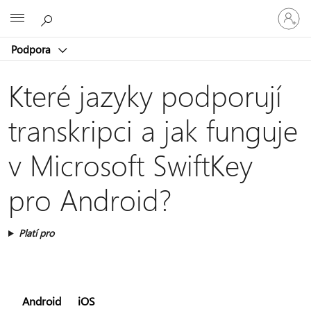
Přihlaste
Microsoft
se
ke
Podpora
svému
účtu
Které jazyky podporují
transkripci a jak funguje
v Microsoft SwiftKey
pro Android?
Platí pro
Android
iOS