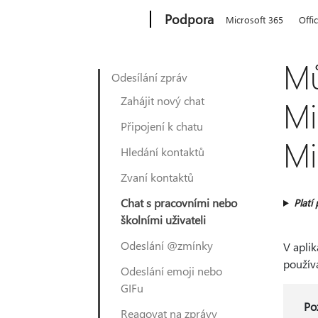
Microsoft
Podpora
Microsoft 365
Offi
Mů
Odesílání zpráv
Zahájit nový chat
Mi
Připojení k chatu
Mi
Hledání kontaktů
Zvaní kontaktů
Chat s pracovními nebo
Platí 
školními uživateli
Odeslání @zmínky
V apli
používa
Odeslání emoji nebo
GIFu
Po
Reagovat na zprávy