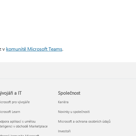
z v
komunitě Microsoft Teams
.
ývojáři a IT
Společnost
crosoft pro vývojáře
Kariéra
crosoft Learn
Novinky u společnosti
dpora aplikací s umělou
Microsoft a ochrana osobních údajů
teligenci v obchodě Marketplace
Investoři
dborná komunita Microsoft