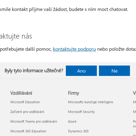
kmile kontakt přijme vaši žádost, budete s ním moct chatovat.
aktujte nás
potřebujete další pomoc,
kontaktujte podporu
nebo položte dota
Byly tyto informace užitečné?
Ano
Ne
Vzdělávání
Firmy
V
Microsoft Education
Microsofts kunstige intelligens
Mi
Zařízení pro vzdělávání
Microsoft Security
Mi
Microsoft Teams pro vzdělávání
Azure
Po
in
Microsoft 365 Education
Dynamics 365
O