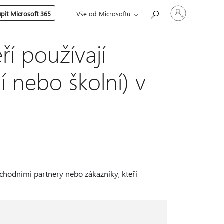
Přihlaste
pit Microsoft 365
Vše od Microsoftu
se
ke
svému
účtu
ří používají
 nebo školní) v
chodními partnery nebo zákazníky, kteří