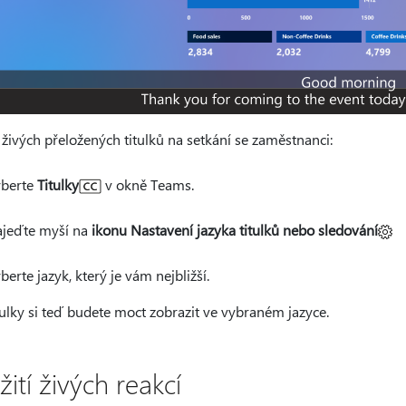
 živých přeložených titulků na setkání se zaměstnanci:
berte
Titulky
v okně Teams.
jeďte myší na
ikonu Nastavení jazyka titulků nebo sledování
berte jazyk, který je vám nejbližší.
tulky si teď budete moct zobrazit ve vybraném jazyce.
ití živých reakcí