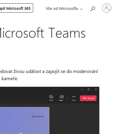
Přihlaste
pit Microsoft 365
Vše od Microsoftu
se
ke
svému
účtu
Microsoft Teams
edovat živou událost a zapojit se do moderování
i kameře.