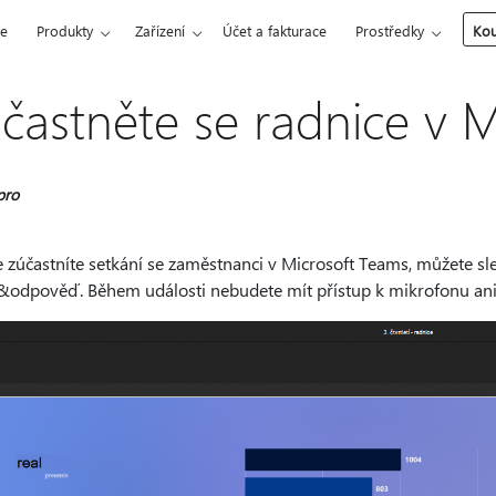
ce
Produkty
Zařízení
Účet a fakturace
Prostředky
Kou
častněte se radnice v 
pro
e zúčastníte setkání se zaměstnanci v Microsoft Teams, můžete sl
&odpověď. Během události nebudete mít přístup k mikrofonu an