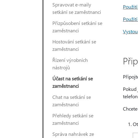
Spravovat e-maily
Použití
setkání se zaměstnanci
Použití
Přizpůsobení setkání se
zaměstnanci
Vystou
Hostování setkání se
zaměstnanci
Přip
Řízení výrobních
nástrojů
Připoj
Účast na setkání se
zaměstnanci
Pokud 
telefon
Chat na setkání se
zaměstnanci
Chcete-
Přehledy setkání se
zaměstnanci
Ot
Správa nahrávek ze