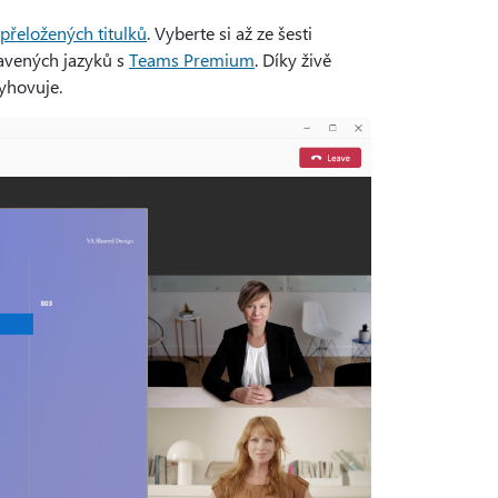
 přeložených titulků
. Vyberte si až ze šesti
avených jazyků s
Teams Premium
. Díky živě
vyhovuje.