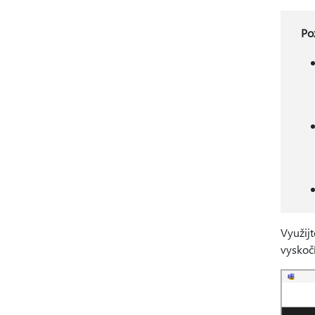
Po
Využijt
vyskočí