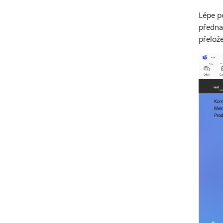
Lépe p
předna
přelože