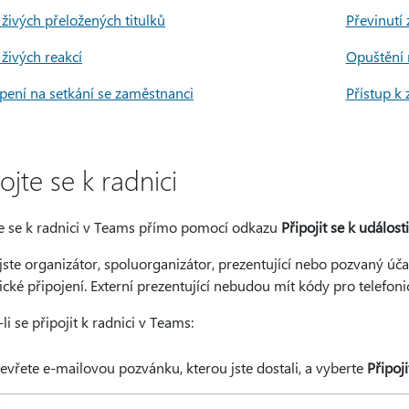
 živých přeložených titulků
Převinutí
 živých reakcí
Opuštění 
pení na setkání se zaměstnanci
Přístup k
ojte se k radnici
te se k radnici v Teams přímo pomocí odkazu
Připojit se k události
jste organizátor, spoluorganizátor, prezentující nebo pozvaný úč
ické připojení. Externí prezentující nebudou mít kódy pro telefoni
li se připojit k radnici v Teams:
evřete e-mailovou pozvánku, kterou jste dostali, a vyberte
Připoji