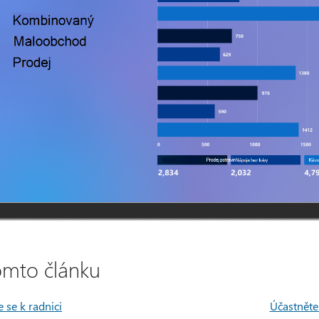
omto článku
e se k radnici
Účastněte