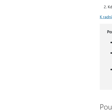
Kd
K radni
Po
Použ