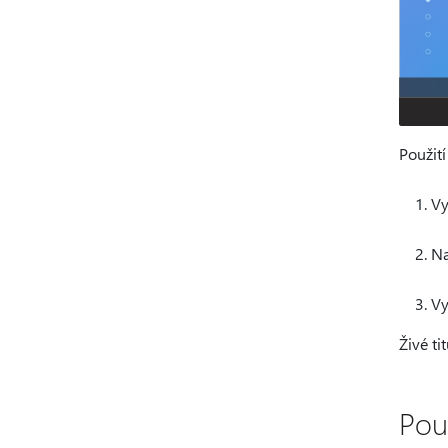
Použití
Vy
Na
Vy
Živé ti
Použ