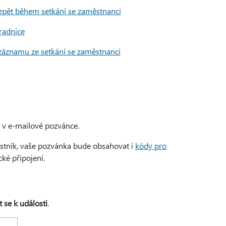
 zpět během setkání se zaměstnanci
radnice
 záznamu ze setkání se zaměstnanci
v e-mailové pozvánce.
astník, vaše pozvánka bude obsahovat i
kódy pro
cké připojení.
t se k události
.