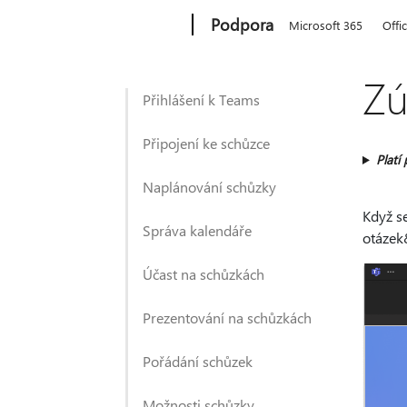
Microsoft
Podpora
Microsoft 365
Offi
Zú
Přihlášení k Teams
Připojení ke schůzce
Platí 
Naplánování schůzky
Když s
Správa kalendáře
otázek
Účast na schůzkách
Prezentování na schůzkách
Pořádání schůzek
Možnosti schůzky