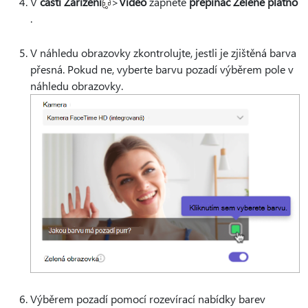
V
části Zařízení
>
Video
zapněte
přepínač Zelené plátno
.
V náhledu obrazovky zkontrolujte, jestli je zjištěná barva
přesná. Pokud ne, vyberte barvu pozadí výběrem pole v
náhledu obrazovky.
Výběrem pozadí pomocí rozevírací nabídky barev