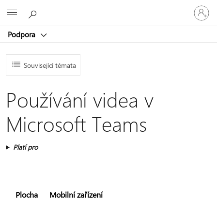
Přihlaste
Microsoft
se
ke
Podpora
svému
účtu
Související témata
Používání videa v
Microsoft Teams
Platí pro
Plocha
Mobilní zařízení