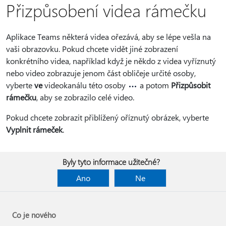
Přizpůsobení videa rámečku
Aplikace Teams některá videa ořezává, aby se lépe vešla na
vaši obrazovku. Pokud chcete vidět jiné zobrazení
konkrétního videa, například když je někdo z videa vyříznutý
nebo video zobrazuje jenom část obličeje určité osoby,
vyberte
ve
videokanálu této osoby
a potom
Přizpůsobit
rámečku
, aby se zobrazilo celé video.
Pokud chcete zobrazit přiblížený oříznutý obrázek, vyberte
Vyplnit rámeček
.
Byly tyto informace užitečné?
Ano
Ne
Co je nového