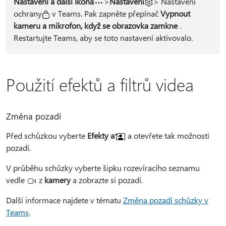
Nastavení a další Ikona
>
Nastavení
> Nastavení
ochrany
v Teams. Pak zapněte přepínač
Vypnout
kameru a mikrofon, když se obrazovka zamkne
.
Restartujte Teams, aby se toto nastavení aktivovalo.
Použití efektů a filtrů videa
Změna pozadí
Před schůzkou vyberte
Efekty a
a otevřete tak možnosti
pozadí.
V průběhu schůzky vyberte šipku rozevíracího seznamu
vedle
z
kamery
a zobrazte si pozadí.
Další informace najdete v tématu
Změna pozadí schůzky v
Teams
.