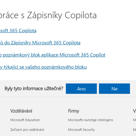
ráce s Zápisníky Copilota
soft 365 Copilota
rů do Zápisníky Microsoft 365 Copilota
o poznámkový blok aplikace Microsoft 365 Copilot
dy týkající se vašeho poznámkového bloku
Byly tyto informace užitečné?
Ano
Ne
Vzdělávání
Firmy
V
Microsoft Education
Microsofts kunstige intelligens
Mi
Zařízení pro vzdělávání
Microsoft Security
Mi