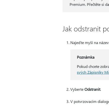
Premium. Přečtěte si d
Jak odstranit 
Najeďte myší na náze
Poznámka
Pokud chcete zobra
svých Zápisníky Mi
Vyberte
Odstranit
.
V potvrzovacím dialo