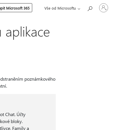
Přihlaste
pit Microsoft 365
Vše od Microsoftu
se
ke
svému
účtu
 aplikace
. Odstraněním poznámkového
tní.
ot Chat. Účty
kové bloky.
livce, Family a