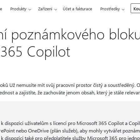
ce
Produkty
Zařízení
Účet a fakturace
Prostředky
Kou
ní poznámkového bloku
 365 Copilot
ků Už nemusíte mít svůj pracovní prostor čistý a soustředěný
ednost a zajistíte, že zachováte jenom obsah, který je stále relevan
 k dispozici uživatelům s licencí pro Microsoft 365 Copilot a Copil
arePoint nebo OneDrive (plán služeb), aby mohly vytvářet poznám
k dispozici také pro předplatitele služby Microsoft 365 pro jednot