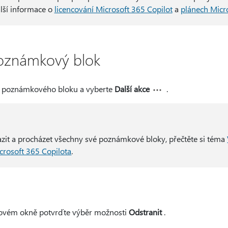
alší informace o
licencování Microsoft 365 Copilot
a
plánech Micr
poznámkový blok
v poznámkového bloku a vyberte
Další akce
.
zit a procházet všechny své poznámkové bloky, přečtěte si téma
crosoft 365 Copilota
.
govém okně potvrďte výběr možnosti
Odstranit
.