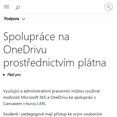
Přihlaste
Microsoft
se
ke
Podpora
svému
účtu
Spolupráce na
OneDrivu
prostřednictvím plátna
Platí pro
Vyučující a administrativní pracovníci můžou využívat
možnosti Microsoft 365 a OneDrivu ke spolupráci s
Canvasem v kurzu LMS.
Studenti i pedagogové mají přístup ke svým souborům