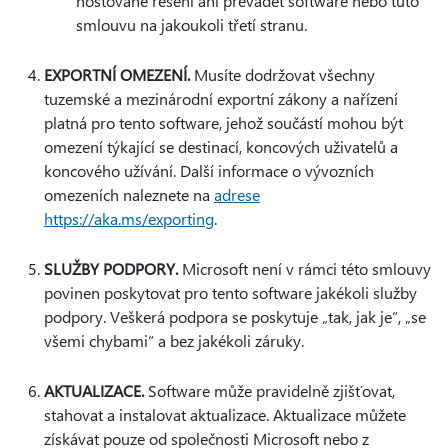
hostované řešení ani převádět software nebo tuto
smlouvu na jakoukoli třetí stranu.
EXPORTNÍ OMEZENÍ.
Musíte dodržovat všechny
tuzemské a mezinárodní exportní zákony a nařízení
platná pro tento software, jehož součástí mohou být
omezení týkající se destinací, koncových uživatelů a
koncového užívání. Další informace o vývozních
omezeních naleznete na
adrese
https://aka.ms/exporting
.
SLUŽBY PODPORY.
Microsoft není v rámci této smlouvy
povinen poskytovat pro tento software jakékoli služby
podpory. Veškerá podpora se poskytuje „tak, jak je“, „se
všemi chybami“ a bez jakékoli záruky.
AKTUALIZACE.
Software může pravidelně zjišťovat,
stahovat a instalovat aktualizace. Aktualizace můžete
získávat pouze od společnosti Microsoft nebo z