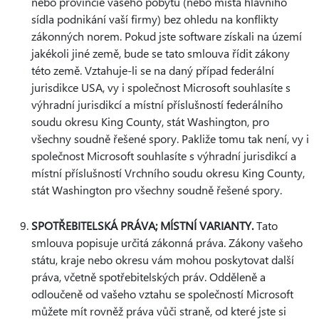
nebo provincie vašeho pobytu (nebo místa hlavního
sídla podnikání vaší firmy) bez ohledu na konflikty
zákonných norem. Pokud jste software získali na území
jakékoli jiné země, bude se tato smlouva řídit zákony
této země. Vztahuje-li se na daný případ federální
jurisdikce USA, vy i společnost Microsoft souhlasíte s
výhradní jurisdikcí a místní příslušností federálního
soudu okresu King County, stát Washington, pro
všechny soudně řešené spory. Pakliže tomu tak není, vy i
společnost Microsoft souhlasíte s výhradní jurisdikcí a
místní příslušností Vrchního soudu okresu King County,
stát Washington pro všechny soudně řešené spory.
SPOTŘEBITELSKÁ PRÁVA; MÍSTNÍ VARIANTY.
Tato
smlouva popisuje určitá zákonná práva. Zákony vašeho
státu, kraje nebo okresu vám mohou poskytovat další
práva, včetně spotřebitelských práv. Odděleně a
odloučeně od vašeho vztahu se společností Microsoft
můžete mít rovněž práva vůči straně, od které jste si