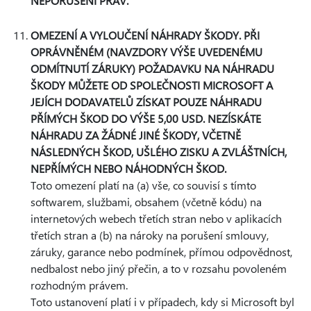
NEPORUŠENÍ PRÁV.
OMEZENÍ A VYLOUČENÍ NÁHRADY ŠKODY. PŘI
OPRÁVNĚNÉM (NAVZDORY VÝŠE UVEDENÉMU
ODMÍTNUTÍ ZÁRUKY) POŽADAVKU NA NÁHRADU
ŠKODY MŮŽETE OD SPOLEČNOSTI MICROSOFT A
JEJÍCH DODAVATELŮ ZÍSKAT POUZE NÁHRADU
PŘÍMÝCH ŠKOD DO VÝŠE 5,00 USD. NEZÍSKÁTE
NÁHRADU ZA ŽÁDNÉ JINÉ ŠKODY, VČETNĚ
NÁSLEDNÝCH ŠKOD, UŠLÉHO ZISKU A ZVLÁŠTNÍCH,
NEPŘÍMÝCH NEBO NÁHODNÝCH ŠKOD.
Toto omezení platí na (a) vše, co souvisí s tímto
softwarem, službami, obsahem (včetně kódu) na
internetových webech třetích stran nebo v aplikacích
třetích stran a (b) na nároky na porušení smlouvy,
záruky, garance nebo podmínek, přímou odpovědnost,
nedbalost nebo jiný přečin, a to v rozsahu povoleném
rozhodným právem.
Toto ustanovení platí i v případech, kdy si Microsoft byl