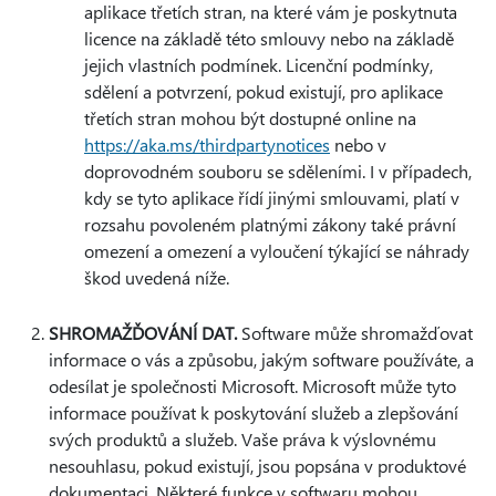
aplikace třetích stran, na které vám je poskytnuta
licence na základě této smlouvy nebo na základě
jejich vlastních podmínek. Licenční podmínky,
sdělení a potvrzení, pokud existují, pro aplikace
třetích stran mohou být dostupné online na
https://aka.ms/thirdpartynotices
nebo v
doprovodném souboru se sděleními. I v případech,
kdy se tyto aplikace řídí jinými smlouvami, platí v
rozsahu povoleném platnými zákony také právní
omezení a omezení a vyloučení týkající se náhrady
škod uvedená níže.
SHROMAŽĎOVÁNÍ DAT.
Software může shromažďovat
informace o vás a způsobu, jakým software používáte, a
odesílat je společnosti Microsoft. Microsoft může tyto
informace používat k poskytování služeb a zlepšování
svých produktů a služeb. Vaše práva k výslovnému
nesouhlasu, pokud existují, jsou popsána v produktové
dokumentaci. Některé funkce v softwaru mohou