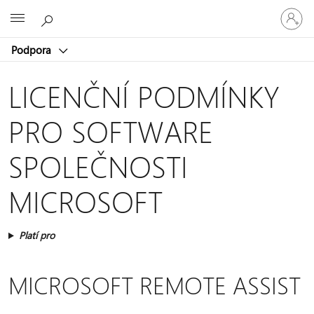
Přihlaste
Microsoft
se
ke
Podpora
svému
účtu
LICENČNÍ PODMÍNKY
PRO SOFTWARE
SPOLEČNOSTI
MICROSOFT
Platí pro
MICROSOFT REMOTE ASSIST