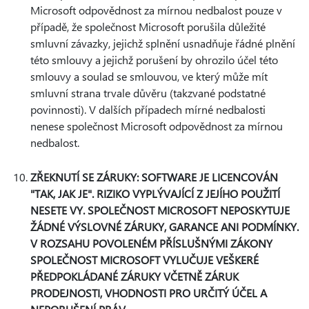
Microsoft odpovědnost za mírnou nedbalost pouze v
případě, že společnost Microsoft porušila důležité
smluvní závazky, jejichž splnění usnadňuje řádné plnění
této smlouvy a jejichž porušení by ohrozilo účel této
smlouvy a soulad se smlouvou, ve který může mít
smluvní strana trvale důvěru (takzvané podstatné
povinnosti). V dalších případech mírné nedbalosti
nenese společnost Microsoft odpovědnost za mírnou
nedbalost.
ZŘEKNUTÍ SE ZÁRUKY: SOFTWARE JE LICENCOVÁN
"TAK, JAK JE". RIZIKO VYPLÝVAJÍCÍ Z JEJÍHO POUŽITÍ
NESETE VY. SPOLEČNOST MICROSOFT NEPOSKYTUJE
ŽÁDNÉ VÝSLOVNÉ ZÁRUKY, GARANCE ANI PODMÍNKY.
V ROZSAHU POVOLENÉM PŘÍSLUŠNÝMI ZÁKONY
SPOLEČNOST MICROSOFT VYLUČUJE VEŠKERÉ
PŘEDPOKLÁDANÉ ZÁRUKY VČETNĚ ZÁRUK
PRODEJNOSTI, VHODNOSTI PRO URČITÝ ÚČEL A