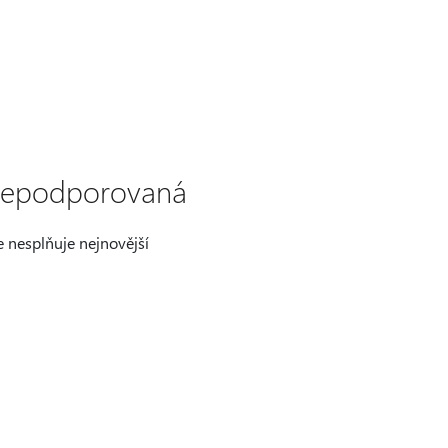
 nepodporovaná
e nesplňuje nejnovější