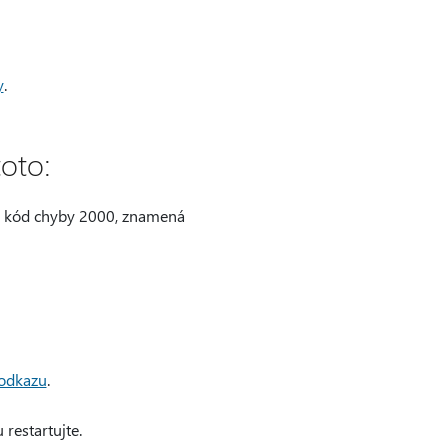
y
.
oto:
zí kód chyby 2000, znamená
 odkazu
.
restartujte.