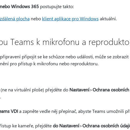
s nebo Windows 365
postupujte takto:
zdálená plocha
nebo
klient aplikace pro Windows
aktuální.
upu Teams k mikrofonu a reprodukto
připravení připojit se ke schůzce nebo události, může se zobrazit
ávnění pro přístup k mikrofonu nebo reproduktoru.
(ne na virtuální ploše) přejděte do
Nastavení
>
Ochrana osobních 
.
Teams VDI
a zapněte vedle něj přepínač, abyste Teams umožnili př
řístup ke kameře, přejděte
do Nastavení
>
Ochrana osobních údajů