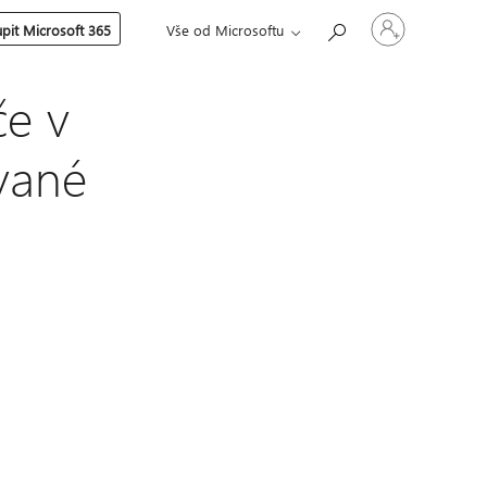
Přihlaste
pit Microsoft 365
Vše od Microsoftu
se
ke
svému
účtu
če v
vané