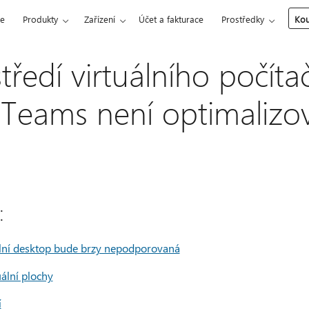
ce
Produkty
Zařízení
Účet a fakturace
Prostředky
Kou
ředí virtuálního počíta
 Teams není optimalizo
:
ální desktop bude brzy nepodporovaná
uální plochy
í