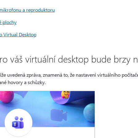
 mikrofonu a reproduktoru
é plochy
o Virtual Desktop
ro váš virtuální desktop bude brzy
že uvedená zpráva, znamená to, že nastavení virtuálního počítač
ané hovory a schůzky.