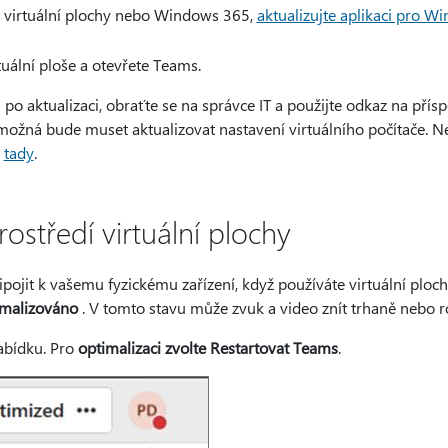
 virtuální plochy nebo Windows 365,
aktualizujte aplikaci pro W
tuální ploše a otevřete Teams.
 po aktualizaci, obraťte se na správce IT a použijte odkaz na přís
ožná bude muset aktualizovat nastavení virtuálního počítače. Ne
t
tady
.
ostředí virtuální plochy
jit k vašemu fyzickému zařízení, když používáte virtuální ploch
malizováno
. V tomto stavu může zvuk a video znít trhaně nebo r
abídku. Pro
optimalizaci zvolte Restartovat Teams
.