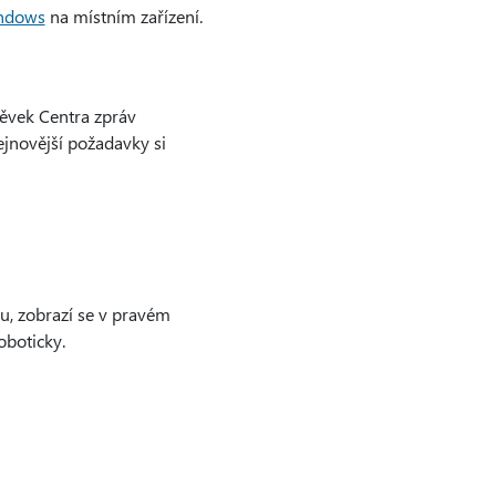
indows
na místním zařízení.
pěvek Centra zpráv
jnovější požadavky si
u, zobrazí se v pravém
oboticky.