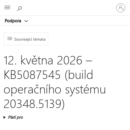
Přihlaste
Microsoft
se
ke
Podpora
svému
účtu
Související témata
12. května 2026 –
KB5087545 (build
operačního systému
20348.5139)
Platí pro