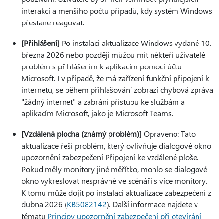
interakcí a menšího počtu případů, kdy systém Windows
přestane reagovat.
[Přihlášení]
Po instalaci aktualizace Windows vydané 10.
března 2026 nebo později můžou mít někteří uživatelé
problém s přihlášením k aplikacím pomocí účtu
Microsoft. I v případě, že má zařízení funkční připojení k
internetu, se během přihlašování zobrazí chybová zpráva
"žádný internet" a zabrání přístupu ke službám a
aplikacím Microsoft, jako je Microsoft Teams.
[Vzdálená plocha (známý problém)]
Opraveno: Tato
aktualizace řeší problém, který ovlivňuje dialogové okno
upozornění zabezpečení Připojení ke vzdálené ploše.
Pokud měly monitory jiné měřítko, mohlo se dialogové
okno vykreslovat nesprávně ve scénáři s více monitory.
K tomu může dojít po instalaci aktualizace zabezpečení z
dubna 2026 (
KB5082142
). Další informace najdete v
tématu
Principy upozornění zabezpečení při otevírání