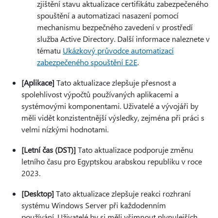
zjištění stavu aktualizace certifikátu zabezpečeného
spouštění a automatizaci nasazení pomocí
mechanismu bezpečného zavedení v prostředí
služba Active Directory. Další informace naleznete v
tématu
Ukázkový průvodce automatizací
zabezpečeného spouštění E2E
.
[Aplikace]
Tato aktualizace zlepšuje přesnost a
spolehlivost výpočtů používaných aplikacemi a
systémovými komponentami. Uživatelé a vývojáři by
měli vidět konzistentnější výsledky, zejména při práci s
velmi nízkými hodnotami.
[Letní čas (DST)]
Tato aktualizace podporuje změnu
letního času pro Egyptskou arabskou republiku v roce
2023.
[Desktop]
Tato aktualizace zlepšuje reakci rozhraní
systému Windows Server při každodenním
používání. Uživatelé by si měli všimnout plynulejších