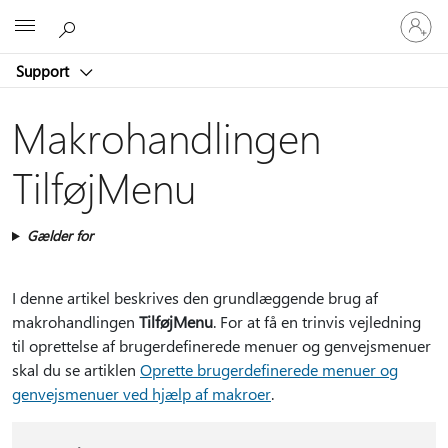
Log
Microsoft
på
din
Support
konto
Makrohandlingen
TilføjMenu
Gælder for
I denne artikel beskrives den grundlæggende brug af
makrohandlingen
TilføjMenu
. For at få en trinvis vejledning
til oprettelse af brugerdefinerede menuer og genvejsmenuer
skal du se artiklen
Oprette brugerdefinerede menuer og
genvejsmenuer ved hjælp af makroer
.