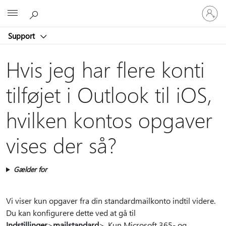
Log
Microsoft
på
din
Support
konto
Hvis jeg har flere konti
tilføjet i Outlook til iOS,
hvilken kontos opgaver
vises der så?
Gælder for
Vi viser kun opgaver fra din standardmailkonto indtil videre.
Du kan konfigurere dette ved at gå til
Indstillinger
>
mailstandard
>.
Kun Microsoft 365- og