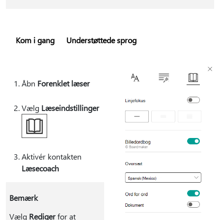
Kom i gang
Understøttede sprog
Åbn
Forenklet læser
Vælg
Læseindstillinger
Aktivér kontakten
Læsecoach
Bemærk
Vælg
Rediger
for at