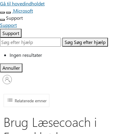
Gå til hovedindholdet
Microsoft
Support
Support
Support
Søg
Søg efter hjælp
Ingen resultater
Annuller
Log
på
din
konto
Relaterede emner
Brug Læsecoach i