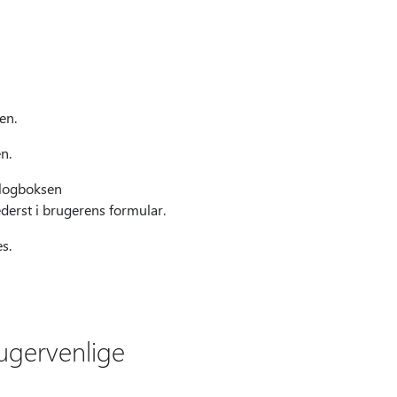
en.
n.
ialogboksen
nederst i brugerens formular.
s.
ugervenlige