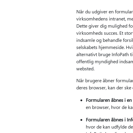
Når du udgiver en formulars
virksomhedens intranet, me
Dette giver dig mulighed fo
virksomheds succes. Et stort
indsamle og behandle forsi
selskabets hjemmeside. Hvis
alternativt bruge InfoPath
offentlig myndighed indsam
websted.
Når brugere åbner formularen
deres browser, kan der ske e
Formularen åbnes i en
en browser, hvor de k
Formularen åbnes i In
hvor de kan udfylde d