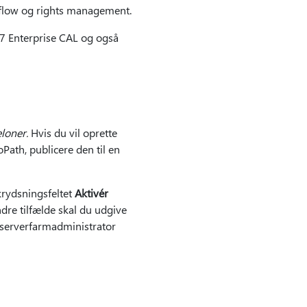
kflow og rights management.
07 Enterprise CAL og også
loner.
Hvis du vil oprette
ath, publicere den til en
krydsningsfeltet
Aktivér
ndre tilfælde skal du udgive
 serverfarmadministrator