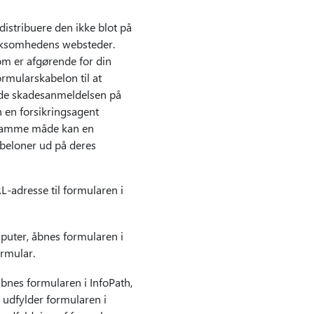
distribuere den ikke blot på
irksomhedens websteder.
om er afgørende for din
ormularskabelon til at
ylde skadesanmeldelsen på
n en forsikringsagent
å samme måde kan en
beloner ud på deres
L-adresse til formularen i
mputer, åbnes formularen i
rmular.
åbnes formularen i InfoPath,
udfylder formularen i