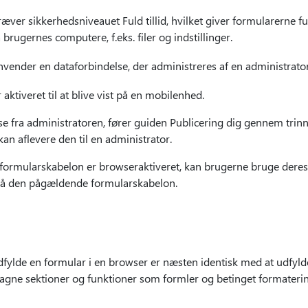
er sikkerhedsniveauet Fuld tillid, hvilket giver formularerne fu
rugernes computere, f.eks. filer og indstillinger.
ender en dataforbindelse, der administreres af en administrator
ktiveret til at blive vist på en mobilenhed.
 fra administratoren, fører guiden Publicering dig gennem trinne
an aflevere den til en administrator.
ormularskabelon er browseraktiveret, kan brugerne bruge deres b
 på den pågældende formularskabelon.
dfylde en formular i en browser er næsten identisk med at udfylde
gne sektioner og funktioner som formler og betinget formaterin