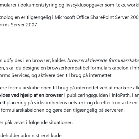
ormularer i dokumentstyring og livscyklusopgaver som f.eks. wor
nologien er tilgængelig i Microsoft Office SharePoint Server 20
Forms Server 2007.
n udfyldes i en browser, kaldes
browseraktiverede formularskabe
, skal du designe en browserkompatibel formularskabelon i InfoP
orms Services, og aktivere den til brug på internettet.
ivere formularskabelonen til brug på internettet ved at markere af
yldes ved hjælp af en browser
i publiceringsguiden i InfoPath. I a
delt placering på virksomhedens netværk og derefter kontakte en
ere formularskabelonen og gøre den tilgængelig på serveren.
 påkrævet i følgende situationer:
deholder administreret kode.