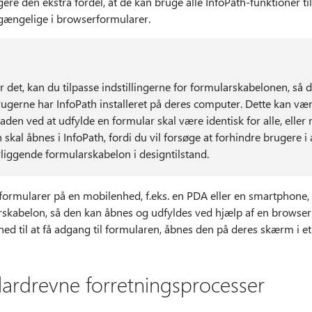
gere den ekstra fordel, at de kan bruge alle InfoPath-funktioner ti
ilgængelige i browserformularer.
 det, kan du tilpasse indstillingerne for formularskabelonen, så d
ugerne har InfoPath installeret på deres computer. Dette kan være
aden ved at udfylde en formular skal være identisk for alle, eller n
 skal åbnes i InfoPath, fordi du vil forsøge at forhindre brugere i 
liggende formularskabelon i designtilstand.
 formularer på en mobilenhed, f.eks. en PDA eller en smartphone,
skabelon, så den kan åbnes og udfyldes ved hjælp af en browse
d til at få adgang til formularen, åbnes den på deres skærm i et
lardrevne forretningsprocesser