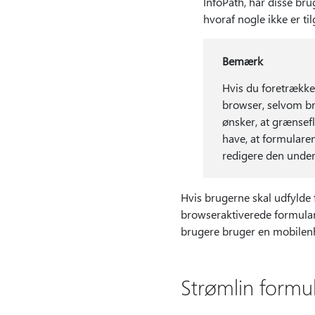
InfoPath, har disse bru
hvoraf nogle ikke er t
Bemærk
Hvis du foretrækker
browser, selvom br
ønsker, at grænsefl
have, at formularen
redigere den under
Hvis brugerne skal udfylde
browseraktiverede formular
brugere bruger en mobilenhe
Strømlin formu