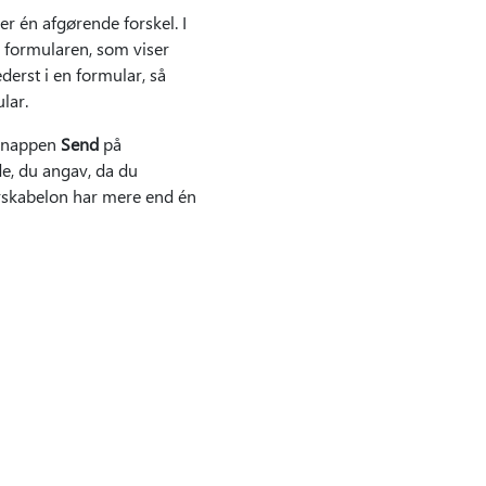
r én afgørende forskel. I
i formularen, som viser
derst i en formular, så
lar.
 knappen
Send
på
de, du angav, da du
arskabelon har mere end én