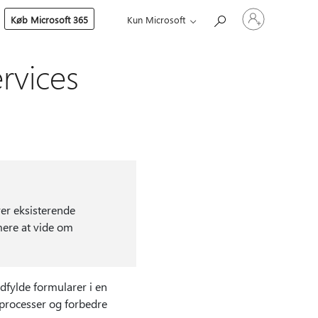
Log
Køb Microsoft 365
Kun Microsoft
på
din
konto
rvices
rer eksisterende
mere at vide om
dfylde formularer i en
sprocesser og forbedre