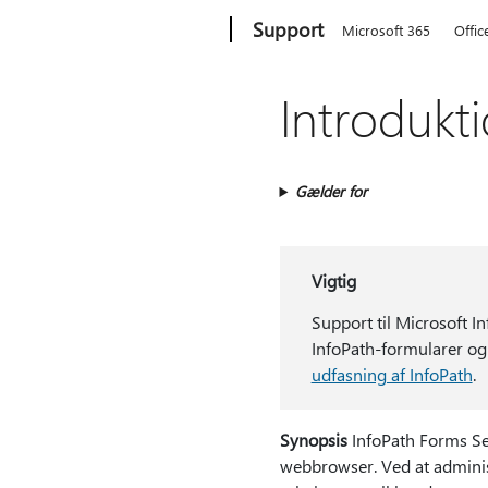
Microsoft
Support
Microsoft 365
Offic
Introdukti
Gælder for
Vigtig
Support til Microsoft I
InfoPath-formularer og 
udfasning af InfoPath
.
Synopsis
InfoPath Forms Ser
webbrowser. Ved at administ