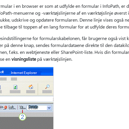
mular i en browser er som at udfylde en formular i InfoPath, er de
oPath-menuerne og -værktøjslinjerne af en værktøjslinje øverst 
lukke, udskrive og opdatere formularen. Denne linje vises også ne
e tilbage til toppen af en lang formular for at udfylde deres formu
esindstillingerne for formularskabelonen, får brugerne også vist
ker på denne knap, sendes formulardataene direkte til den datakil
n, f.eks. en webtjeneste eller SharePoint-liste. Hvis din formul
 se en
visningsliste
på værktøjslinjen.