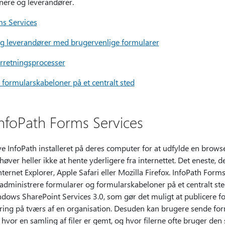
tnere og leverandører.
ms Services
 og leverandører med brugervenlige formularer
rretningsprocesser
formularskabeloner på et centralt sted
InfoPath Forms Services
e InfoPath installeret på deres computer for at udfylde en browse
ver heller ikke at hente yderligere fra internettet. Det eneste, d
rnet Explorer, Apple Safari eller Mozilla Firefox. InfoPath Forms
dministrere formularer og formularskabeloner på et centralt ste
dows SharePoint Services 3.0, som gør det muligt at publicere f
ering på tværs af en organisation. Desuden kan brugere sende for
 hvor en samling af filer er gemt, og hvor filerne ofte bruger de