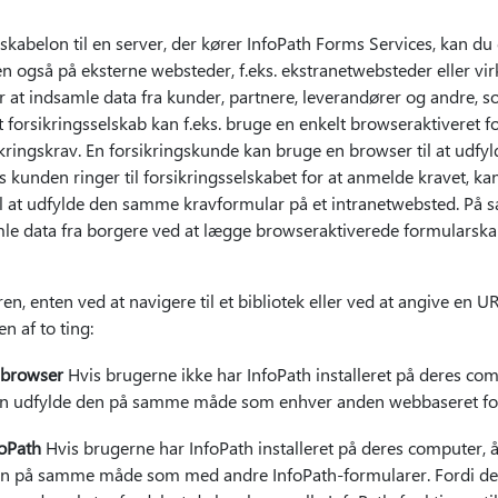
kabelon til en server, der kører InfoPath Forms Services, kan du 
n også på eksterne websteder, f.eks. ekstranetwebsteder eller v
r at indsamle data fra kunder, partnere, leverandører og andre, s
 forsikringsselskab kan f.eks. bruge en enkelt browseraktiveret f
kringskrav. En forsikringskunde kan bruge en browser til at udf
 kunden ringer til forsikringsselskabet for at anmelde kravet, ka
 til at udfylde den samme kravformular på et intranetwebsted. P
le data fra borgere ved at lægge browseraktiverede formularska
, enten ved at navigere til et bibliotek eller ved at angive en UR
n af to ting:
 browser
Hvis brugerne ikke har InfoPath installeret på deres co
an udfylde den på samme måde som enhver anden webbaseret fo
foPath
Hvis brugerne har InfoPath installeret på deres computer, 
en på samme måde som med andre InfoPath-formularer. Fordi de 