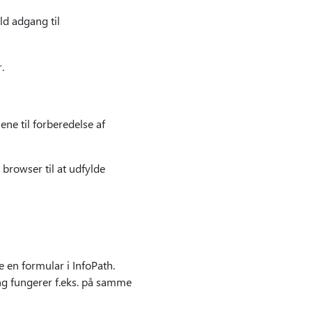
ld adgang til
.
ne til forberedelse af
rowser til at udfylde
 en formular i InfoPath.
g fungerer f.eks. på samme