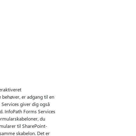
raktiveret
e behøver, er adgang til en
 Services giver dig også
d. InfoPath Forms Services
ormularskabeloner, du
mularer til SharePoint-
n samme skabelon. Det er