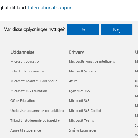
t af dit land:
International support
Var disse oplysninger nyttige?
Ja
Nej
Uddannelse
Erhverv
U
Microsoft Education
Microsofts kunstige intelligens
Mi
Enheder til uddannelse
Microsoft Security
Mi
Microsoft Teams til uddannelse
Azure
Un
m
Microsoft 365 Education
Dynamics 365
Mi
Office Education
Microsoft 365
M
Underviseruddannelse og -udvikling
Microsoft 365 Copilot
Mi
Tilbud til studerende og forældre
Microsoft Teams
So
Azure til studerende
Små virksomheder
Vi