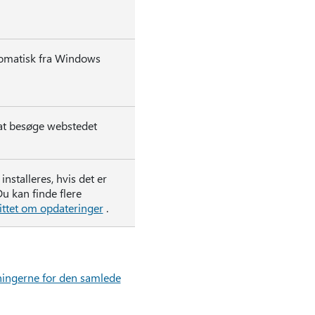
tomatisk fra Windows
 at besøge webstedet
stalleres, hvis det er
u kan finde flere
ittet om opdateringer
.
sningerne for den samlede