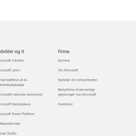
dvikler og it
Firma
crosoft Udvikler
Karriere
crosoft Learn
Om Microsoft
derstøttelse af AI-
Nyheder om virksomheden
arkedspladsapps
Beskyttelse af personlige
crosofts tekniske community
oplysninger hos Microsoft
icrosoft Marketplace
Investorer
crosoft Power Platform
ftwarefirmaer
sual Studio