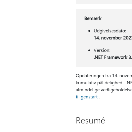
Bemærk
Udgivelsesdato:
14. november 202
Version:
.NET Framework 3.
Opdateringen fra 14. novem
kumulativ pålidelighed i .N
almindelige vedligeholdelse
til genstart
.
Resumé