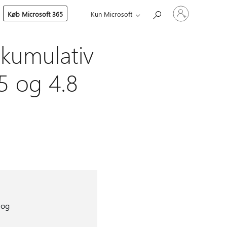
Log
Køb Microsoft 365
Kun Microsoft
på
din
konto
kumulativ
5 og 4.8
 og