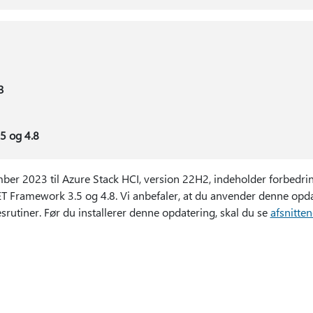
3
5 og 4.8
ber 2023 til Azure Stack HCI, version 22H2, indeholder forbedrin
ET Framework 3.5 og 4.8. Vi anbefaler, at du anvender denne opda
srutiner. Før du installerer denne opdatering, skal du se
afsnitte